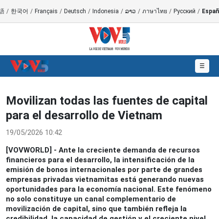
語
/
한국어
/
Français
/
Deutsch
/
Indonesia
/
ລາວ
/
ภาษาไทย
/
Русский
/
Españ
☰
Movilizan todas las fuentes de capital
para el desarrollo de Vietnam
19/05/2026 10:42
[VOVWORLD] - Ante la creciente demanda de recursos
financieros para el desarrollo, la intensificación de la
emisión de bonos internacionales por parte de grandes
empresas privadas vietnamitas está generando nuevas
oportunidades para la economía nacional. Este fenómeno
no solo constituye un canal complementario de
movilización de capital, sino que también refleja la
credibilidad, la capacidad de gestión y el creciente nivel