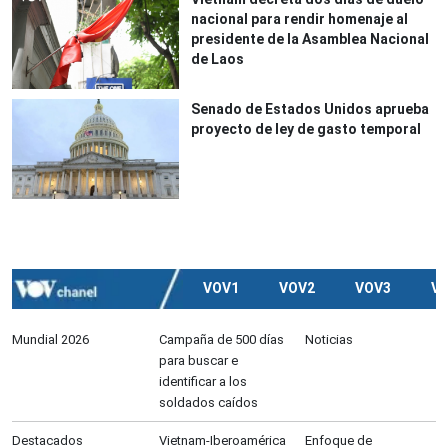
nacional para rendir homenaje al
presidente de la Asamblea Nacional
de Laos
Senado de Estados Unidos aprueba
proyecto de ley de gasto temporal
VOV1
VOV2
VOV3
V
Mundial 2026
Campaña de 500 días
Noticias
para buscar e
identificar a los
soldados caídos
Destacados
Vietnam-Iberoamérica
Enfoque de