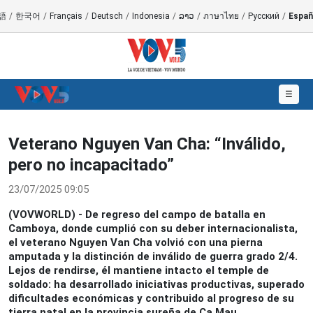
語
/
한국어
/
Français
/
Deutsch
/
Indonesia
/
ລາວ
/
ภาษาไทย
/
Русский
/
Españ
☰
Veterano Nguyen Van Cha: “Inválido,
pero no incapacitado”
23/07/2025 09:05
(VOVWORLD) - De regreso del campo de batalla en
Camboya, donde cumplió con su deber internacionalista,
el veterano Nguyen Van Cha volvió con una pierna
amputada y la distinción de inválido de guerra grado 2/4.
Lejos de rendirse, él mantiene intacto el temple de
soldado: ha desarrollado iniciativas productivas, superado
dificultades económicas y contribuido al progreso de su
tierra natal en la provincia sureña de Ca Mau.