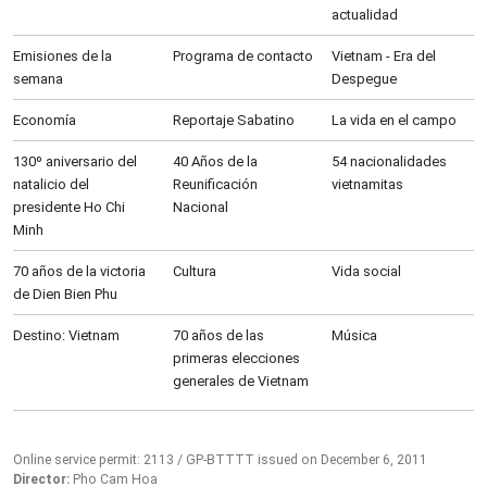
actualidad
Emisiones de la
Programa de contacto
Vietnam - Era del
semana
Despegue
Economía
Reportaje Sabatino
La vida en el campo
130º aniversario del
40 Años de la
54 nacionalidades
natalicio del
Reunificación
vietnamitas
presidente Ho Chi
Nacional
Minh
70 años de la victoria
Cultura
Vida social
de Dien Bien Phu
Destino: Vietnam
70 años de las
Música
primeras elecciones
generales de Vietnam
Online service permit: 2113 / GP-BTTTT issued on December 6, 2011
Director:
Pho Cam Hoa