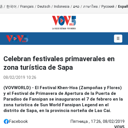
語
/
한국어
/
Français
/
Deutsch
/
Indonesia
/
ລາວ
/
ภาษาไทย
/
Русский
/
Españ
☰
Celebran festivales primaverales en
zona turística de Sapa
08/02/2019 10:26
(VOVWORLD) - El Festival Khen-Hoa (Zampoñas y Flores)
y el Festival de Primavera de Apertura de la Puerta de
Paradiso de Fansipan se inauguraron el 7 de febrero en la
zona turística de Sun World Fansipan Legend en el
distrito de Sapa, en la provincia norteña de Lao Cai.
Facebook
Пятница , 17:26, 08/02/2019
VOV5