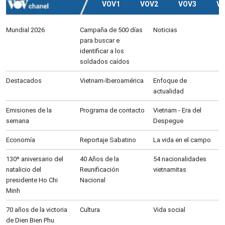
VOV1
VOV2
VOV3
V
Mundial 2026
Campaña de 500 días
Noticias
para buscar e
identificar a los
soldados caídos
Destacados
Vietnam-Iberoamérica
Enfoque de
actualidad
Emisiones de la
Programa de contacto
Vietnam - Era del
semana
Despegue
Economía
Reportaje Sabatino
La vida en el campo
130º aniversario del
40 Años de la
54 nacionalidades
natalicio del
Reunificación
vietnamitas
presidente Ho Chi
Nacional
Minh
70 años de la victoria
Cultura
Vida social
de Dien Bien Phu