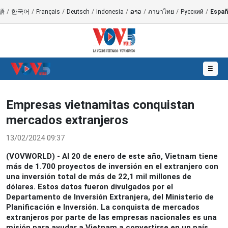
語
/
한국어
/
Français
/
Deutsch
/
Indonesia
/
ລາວ
/
ภาษาไทย
/
Русский
/
Españ
☰
Empresas vietnamitas conquistan
mercados extranjeros
13/02/2024 09:37
(VOVWORLD) - Al 20 de enero de este año, Vietnam tiene
más de 1.700 proyectos de inversión en el extranjero con
una inversión total de más de 22,1 mil millones de
dólares. Estos datos fueron divulgados por el
Departamento de Inversión Extranjera, del Ministerio de
Planificación e Inversión. La conquista de mercados
extranjeros por parte de las empresas nacionales es una
misión para ayudar a Vietnam a convertirse en un país