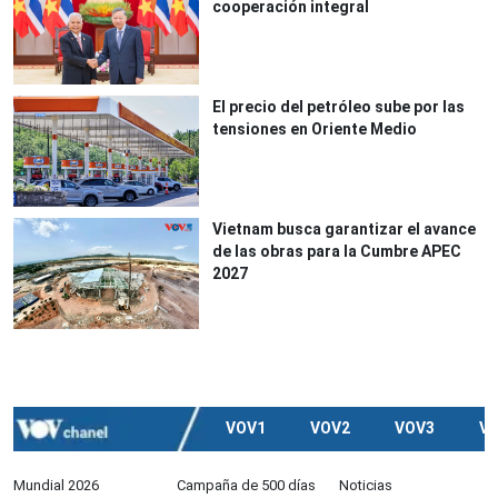
cooperación integral
El precio del petróleo sube por las
tensiones en Oriente Medio
Vietnam busca garantizar el avance
de las obras para la Cumbre APEC
2027
VOV1
VOV2
VOV3
V
Mundial 2026
Campaña de 500 días
Noticias