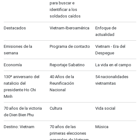
para buscar e
identificar a los
soldados caídos
Destacados
Vietnam-Iberoamérica
Enfoque de
actualidad
Emisiones de la
Programa de contacto
Vietnam - Era del
semana
Despegue
Economía
Reportaje Sabatino
La vida en el campo
130º aniversario del
40 Años de la
54 nacionalidades
natalicio del
Reunificación
vietnamitas
presidente Ho Chi
Nacional
Minh
70 años de la victoria
Cultura
Vida social
de Dien Bien Phu
Destino: Vietnam
70 años de las
Música
primeras elecciones
generales de Vietnam