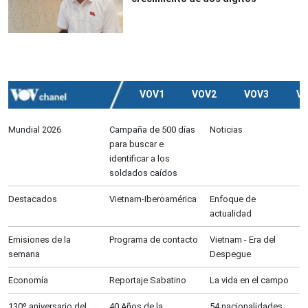
VOV1
VOV2
VOV3
V
Mundial 2026
Campaña de 500 días
Noticias
para buscar e
identificar a los
soldados caídos
Destacados
Vietnam-Iberoamérica
Enfoque de
actualidad
Emisiones de la
Programa de contacto
Vietnam - Era del
semana
Despegue
Economía
Reportaje Sabatino
La vida en el campo
130º aniversario del
40 Años de la
54 nacionalidades