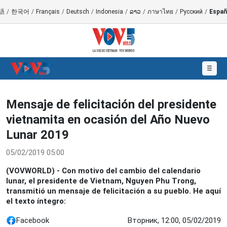
語
/
한국어
/
Français
/
Deutsch
/
Indonesia
/
ລາວ
/
ภาษาไทย
/
Русский
/
Españ
☰
Mensaje de felicitación del presidente
vietnamita en ocasión del Año Nuevo
Lunar 2019
05/02/2019 05:00
(VOVWORLD) - Con motivo del cambio del calendario
lunar, el presidente de Vietnam, Nguyen Phu Trong,
transmitió un mensaje de felicitación a su pueblo. He aquí
el texto íntegro:
Facebook
Вторник, 12:00, 05/02/2019