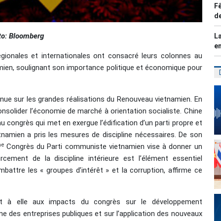
Fê
de
to: Bloomberg
La
en
gionales et internationales ont consacré leurs colonnes au
ien, soulignant son importance politique et économique pour
enue sur les grandes réalisations du Renouveau vietnamien. En
onsolider l’économie de marché à orientation socialiste. Chine
u congrès qui met en exergue l’édification d’un parti propre et
tnamien a pris les mesures de discipline nécessaires. De son
me
Congrès du Parti communiste vietnamien vise à donner un
cement de la discipline intérieure est l’élément essentiel
ttre les « groupes d’intérêt » et la corruption, affirme ce
nt à elle aux impacts du congrès sur le développement
 des entreprises publiques et sur l’application des nouveaux