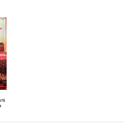
rti
n