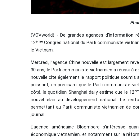
Pho
(VOVworld) - De grandes agences d’information ré
ème
12
Congrès national du Parti communiste vietnam
le Vietnam.
Mercredi, l’agence Chine nouvelle est largement rev
30 ans, le Parti communiste vietnamien a réussi à c
nouvelle cite également le rapport politique soumis a
puissant, en précisant que le Parti communiste vie
è
côté, le quotidien Shanghai daily estime que le 12
nouvel élan au développement national. Le renfor
permettant au Parti communiste vietnamien de comba
journal.
L’agence américaine Bloomberg s’intéresse qua
économique vietnamien, et notamment sur la réforme