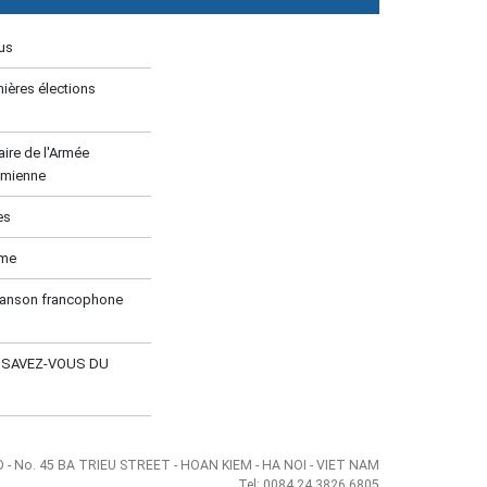
us
ières élections
ire de l'Armée
amienne
es
ume
hanson francophone
E SAVEZ-VOUS DU
- No. 45 BA TRIEU STREET - HOAN KIEM - HA NOI - VIET NAM
Tel: 0084.24.3826 6805