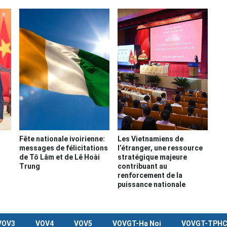
Fête nationale ivoirienne:
Les Vietnamiens de
messages de félicitations
l’étranger, une ressource
de Tô Lâm et de Lê Hoài
stratégique majeure
Trung
contribuant au
renforcement de la
puissance nationale
VOV3
VOV4
VOV5
VOVGT-Ha Noi
VOVGT-TPH