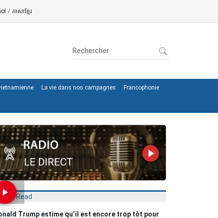
ol
/
ភាសាខ្មែរ
 vietnamienne
La vie dans nos campagnes
Francophonie
Most Read
nald Trump estime qu’il est encore trop tôt pour