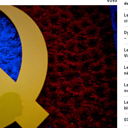
VOV5
év
Le
ci
Dy
– 
Le
V
Le
n
La
ou
Le
bi
0