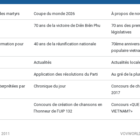
des martyrs
Coupe du monde 2026
À propos de no
70 ans de la victoire de Diên Biên Phu
70 ans des prem
législatives
formation pour
40 ans de la réunification nationale
70ème anniversa
populaire vietn
Actualités
Actualités local
Application des résolutions du Parti
Au gré de la pl
terprétées par
Chronique du jour
Concours de c
2017
Concours de création de chansons en
Concours «QU
l’honneur de l’UIP 132
VIETNAM?»
, 2011
VOVWORLD 