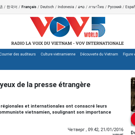
語
/
한국어
/
Français
/
Deutsch
/
Indonesia
/
ລາວ
/
ภาษาไทย
/
Русский
/
Españ
Courrier des auditeurs
Culture vietnamienne
Découverte du Vietnam
Figure
yeux de la presse étrangère
régionales et internationales ont consacré leurs
communiste vietnamien, soulignant son importance
Четверг , 09:42, 21/01/2016
Do