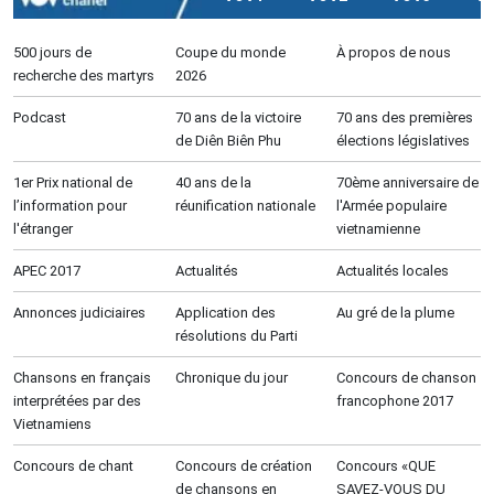
500 jours de
Coupe du monde
À propos de nous
recherche des martyrs
2026
Podcast
70 ans de la victoire
70 ans des premières
de Diên Biên Phu
élections législatives
1er Prix national de
40 ans de la
70ème anniversaire de
l’information pour
réunification nationale
l'Armée populaire
l'étranger
vietnamienne
APEC 2017
Actualités
Actualités locales
Annonces judiciaires
Application des
Au gré de la plume
résolutions du Parti
Chansons en français
Chronique du jour
Concours de chanson
interprétées par des
francophone 2017
Vietnamiens
Concours de chant
Concours de création
Concours «QUE
de chansons en
SAVEZ-VOUS DU