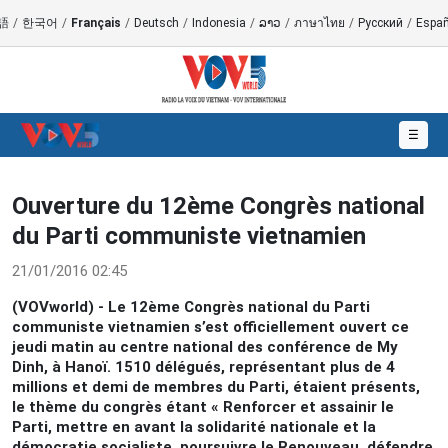
語
/
한국어
/
Français
/
Deutsch
/
Indonesia
/
ລາວ
/
ภาษาไทย
/
Русский
/
Españ
☰
Ouverture du 12ème Congrès national
du Parti communiste vietnamien
21/01/2016 02:45
(VOVworld) - Le 12ème Congrès national du Parti
communiste vietnamien s’est officiellement ouvert ce
jeudi matin au centre national des conférence de My
Dinh, à Hanoï. 1510 délégués, représentant plus de 4
millions et demi de membres du Parti, étaient présents,
le thème du congrès étant « Renforcer et assainir le
Parti, mettre en avant la solidarité nationale et la
démocratie socialiste, poursuivre le Renouveau, défendre