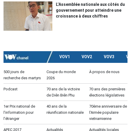
L’Assemblée nationale aux côtés du
gouvernement pour atteindre une
croissance à deux chiffres
VOV1
VOV2
VOV3
V
500 jours de
Coupe du monde
À propos de nous
recherche des martyrs
2026
Podcast
70 ans de la victoire
70 ans des premières
de Diên Biên Phu
élections législatives
1er Prix national de
40 ans de la
70ème anniversaire de
l’information pour
réunification nationale
l'Armée populaire
l'étranger
vietnamienne
APEC 2017
Actualités
Actualités locales