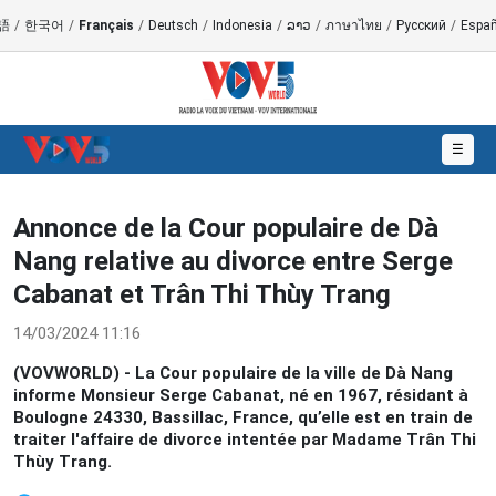
語
/
한국어
/
Français
/
Deutsch
/
Indonesia
/
ລາວ
/
ภาษาไทย
/
Русский
/
Españ
☰
Annonce de la Cour populaire de Dà
Nang relative au divorce entre Serge
Cabanat et Trân Thi Thùy Trang
14/03/2024 11:16
(VOVWORLD) - La Cour populaire de la ville de Dà Nang
informe Monsieur Serge Cabanat, né en 1967, résidant à
Boulogne 24330, Bassillac, France, qu’elle est en train de
traiter l'affaire de divorce intentée par Madame Trân Thi
Thùy Trang.