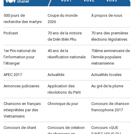
VOV1
VOV2
VOV3
V
500 jours de
Coupe du monde
À propos de nous
recherche des martyrs
2026
Podcast
70 ans de la victoire
70 ans des premières
de Diên Biên Phu
élections législatives
1er Prix national de
40 ans de la
70ème anniversaire de
l’information pour
réunification nationale
l'Armée populaire
l'étranger
vietnamienne
APEC 2017
Actualités
Actualités locales
Annonces judiciaires
Application des
Au gré de la plume
résolutions du Parti
Chansons en français
Chronique du jour
Concours de chanson
interprétées par des
francophone 2017
Vietnamiens
Concours de chant
Concours de création
Concours «QUE
de chansons en
SAVEZ-VOUS DU