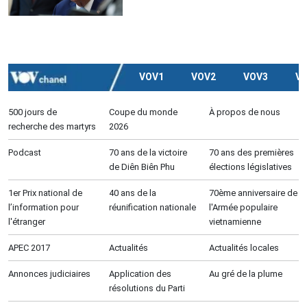
VOV1
VOV2
VOV3
V
500 jours de
Coupe du monde
À propos de nous
recherche des martyrs
2026
Podcast
70 ans de la victoire
70 ans des premières
de Diên Biên Phu
élections législatives
1er Prix national de
40 ans de la
70ème anniversaire de
l’information pour
réunification nationale
l'Armée populaire
l'étranger
vietnamienne
APEC 2017
Actualités
Actualités locales
Annonces judiciaires
Application des
Au gré de la plume
résolutions du Parti