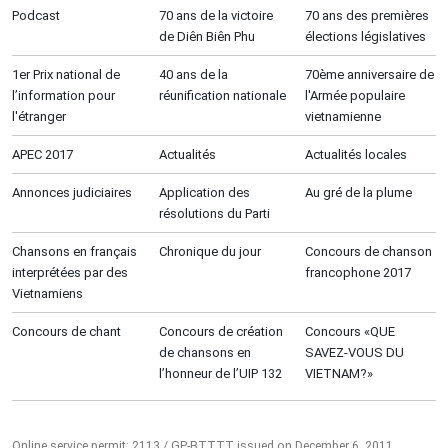
Podcast
70 ans de la victoire
70 ans des premières
de Diên Biên Phu
élections législatives
1er Prix national de
40 ans de la
70ème anniversaire de
l’information pour
réunification nationale
l'Armée populaire
l'étranger
vietnamienne
APEC 2017
Actualités
Actualités locales
Annonces judiciaires
Application des
Au gré de la plume
résolutions du Parti
Chansons en français
Chronique du jour
Concours de chanson
interprétées par des
francophone 2017
Vietnamiens
Concours de chant
Concours de création
Concours «QUE
de chansons en
SAVEZ-VOUS DU
l’honneur de l’UIP 132
VIETNAM?»
Online service permit: 2113 / GP-BTTTT issued on December 6, 2011