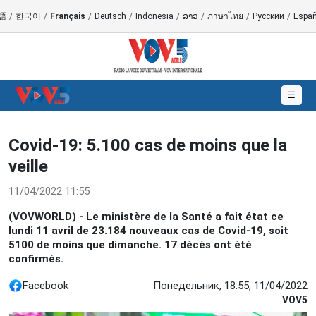
語
/
한국어
/
Français
/
Deutsch
/
Indonesia
/
ລາວ
/
ภาษาไทย
/
Русский
/
Españ
☰
Covid-19: 5.100 cas de moins que la
veille
11/04/2022 11:55
(VOVWORLD) - Le ministère de la Santé a fait état ce
lundi 11 avril de 23.184 nouveaux cas de Covid-19, soit
5100 de moins que dimanche. 17 décès ont été
confirmés.
Facebook
Понедельник, 18:55, 11/04/2022
VOV5