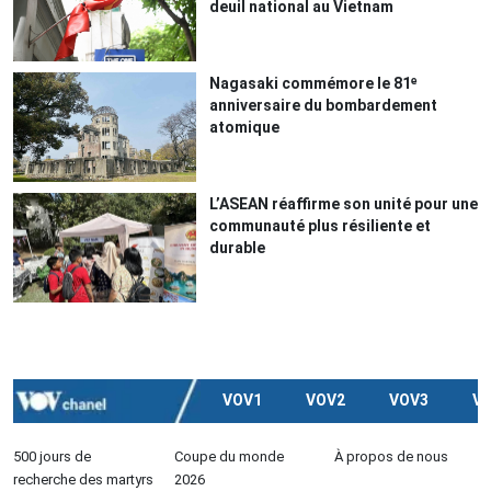
deuil national au Vietnam
Nagasaki commémore le 81ᵉ
anniversaire du bombardement
atomique
L’ASEAN réaffirme son unité pour une
communauté plus résiliente et
durable
VOV1
VOV2
VOV3
V
500 jours de
Coupe du monde
À propos de nous
recherche des martyrs
2026