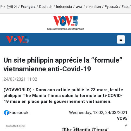
語
/
한국어
/
Français
/
Deutsch
/
Indonesia
/
ລາວ
/
ภาษาไทย
/
Русский
/
Españ
☰
Un site philippin apprécie la “formule”
vietnamienne anti-Covid-19
24/03/2021 11:02
(VOVWORLD) - Dans son article publié le 23 mars, le site
philippin The Manila Times salue la formule anti-COVID-
19 mise en place par le gouvernement vietnamien.
Facebook
Wednesday, 18:02, 24/03/2021
VOV5