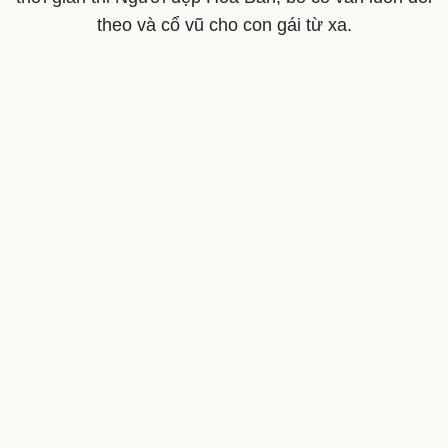
theo và cổ vũ cho con gái từ xa.
Du lịch
Podcast
Tư vấn
Câu chuyện thời sự
Săn Tour
Đọc truyện đêm khuya
check-in
Cửa sổ tình yêu
Kể chuyện cho bé
Hạt giống tâm hồn