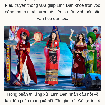
Piêu truyền thống vừa giúp Linh Đan khoe trọn vóc
dáng thanh thoát, vừa thể hiện sự tôn vinh bản sắc
văn hóa dân tộc.
Pháp luật
Quân sự - Quốc phòng
Vụ án
Vũ khí
Tin nóng
Việt Nam
Trong phần thi ứng xử, Linh Đan nhận câu hỏi về
Tư vấn luật
Phân tích
tác động của mạng xã hội đến giới trẻ. Cô tự tin trả