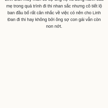
mẹ trong quá trình đi thi nhan sắc nhưng cô tiết lộ
ban đầu bố rất cân nhắc về việc có nên cho Linh
Đan đi thi hay không bởi ông sợ con gái vẫn còn
non nớt.
Văn hóa
Giải trí
Sân khấu - Điện ảnh
Nghệ sĩ
Văn học
Thời trang
Âm nhạc
Sao Việt
Di sản