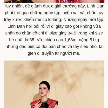
Nhi khoa
Tuy nhiên, để giành được giải thưởng này, Linh Đan
Nam khoa
phải trải qua những ngày tập luyện vất vả, chân tay
Làm đẹp - giảm cân
Phòng mạch online
trầy xước khiến mẹ cô lo lắng. Những ngày mới tập,
Ăn sạch sống khỏe
Linh Đan hơi bối rối vì đi giày cao gót không vừa
chân do chân cô chỉ đi size giày 34,5 trong khi size
bé nhất là 35. Với chiều cao 1,68m, nặng 51kg
nhưng đặc biệt có đôi bàn chân và tay siêu nhỏ, là
gien di truyền từ người mẹ.