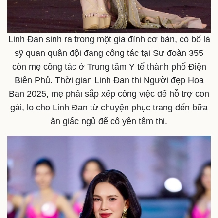
Quan sát
Video
Cuộc sống đó đây
Ảnh
Hồ sơ
E-Magazine
Linh Đan sinh ra trong một gia đình cơ bản, có bố là
Infographic
sỹ quan quân đội đang công tác tại Sư đoàn 355
còn mẹ công tác ở Trung tâm Y tế thành phố Điện
Biên Phủ. Thời gian Linh Đan thi Người đẹp Hoa
Ban 2025, mẹ phải sắp xếp công việc để hỗ trợ con
gái, lo cho Linh Đan từ chuyện phục trang đến bữa
ăn giấc ngủ để cô yên tâm thi.