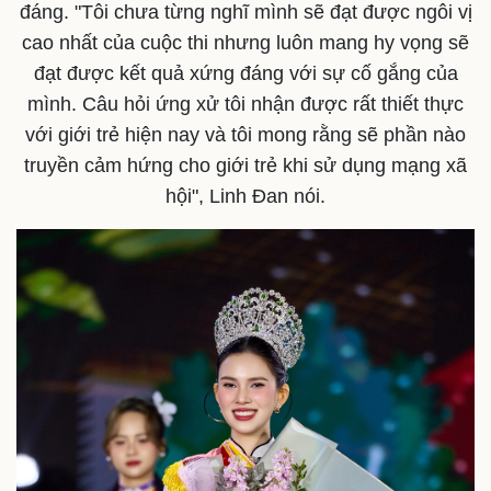
đáng. "Tôi chưa từng nghĩ mình sẽ đạt được ngôi vị
Thể thao
Ô tô - Xe máy
cao nhất của cuộc thi nhưng luôn mang hy vọng sẽ
Bóng đá
Ô tô
đạt được kết quả xứng đáng với sự cố gắng của
Lịch thi đấu bóng đá
Xe máy
mình. Câu hỏi ứng xử tôi nhận được rất thiết thực
Thế giới thể thao
Tư vấn
eSports
với giới trẻ hiện nay và tôi mong rằng sẽ phần nào
Hậu trường
truyền cảm hứng cho giới trẻ khi sử dụng mạng xã
hội", Linh Đan nói.