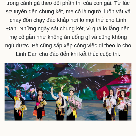
trong cánh gà theo dõi phần thi của con gái. Từ lúc
sơ tuyển đến chung kết, mẹ cô là người luôn vất vả
chạy đôn chạy đáo khắp nơi lo mọi thứ cho Linh
Đan. Những ngày sát chung kết, vì quá lo lắng nên
mẹ cô gần như không ăn uống gì và cũng không
ngủ được. Bà cũng sắp xếp công việc đi theo lo cho
Linh Đan chu đáo đến khi kết thúc cuộc thi.
Doanh nghiệp
Công nghệ
Thông tin doanh nghiệp
Sành điệu
Doanh nghiệp 24h
Tin Công nghệ
Doanh nhân
Trải nghiệm
Vì cộng đồng
Chuyển đổi số