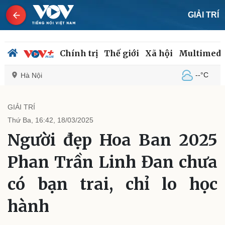
GIẢI TRÍ
Chính trị
Thế giới
Xã hội
Multimedi
--°C
Hà Nội
GIẢI TRÍ
Thứ Ba, 16:42, 18/03/2025
Chính trị
Xã hội
Người đẹp Hoa Ban 2025
Đảng
Tin 24h
Tổ chức nhân sự
Dự báo thời tiết
Phan Trần Linh Đan chưa
Quốc hội
Giáo dục
Nhận diện sự thật
Dấu ấn VOV
có bạn trai, chỉ lo học
Việc làm
Biển đảo
hành