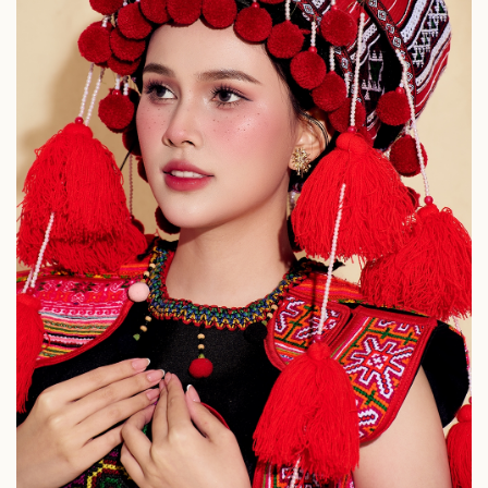
Sức khỏe
Đời sống
Dinh dưỡng - món ngon
Nhà đẹp
Cây thuốc
Blog
Sản phụ khoa
Tình yêu - Gia đình