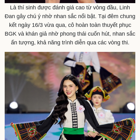
Là thí sinh được đánh giá cao từ vòng đầu, Linh
Đan gây chú ý nhờ nhan sắc nổi bật. Tại đêm chung
kết ngày 16/3 vừa qua, cô hoàn toàn thuyết phục
BGK và khán giả nhờ phong thái cuốn hút, nhan sắc
ấn tượng, khả năng trình diễn qua các vòng thi.
Kinh tế
Thị trường
Bất động sản
Giá vàng
Khởi nghiệp
Tiêu dùng
Tỷ giá
Chứng khoán
Giá cà phê