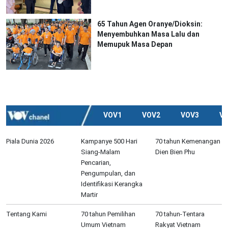
65 Tahun Agen Oranye/Dioksin:
Menyembuhkan Masa Lalu dan
Memupuk Masa Depan
VOV1
VOV2
VOV3
V
Piala Dunia 2026
Kampanye 500 Hari
70 tahun Kemenangan
Siang-Malam
Dien Bien Phu
Pencarian,
Pengumpulan, dan
Identifikasi Kerangka
Martir
Tentang Kami
70 tahun Pemilihan
70 tahun-Tentara
Umum Vietnam
Rakyat Vietnam