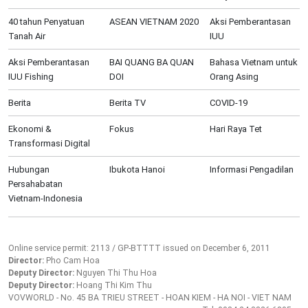
40 tahun Penyatuan
ASEAN VIETNAM 2020
Aksi Pemberantasan
Tanah Air
IUU
Aksi Pemberantasan
BAI QUANG BA QUAN
Bahasa Vietnam untuk
IUU Fishing
DOI
Orang Asing
Berita
Berita TV
COVID-19
Ekonomi &
Fokus
Hari Raya Tet
Transformasi Digital
Hubungan
Ibukota Hanoi
Informasi Pengadilan
Persahabatan
Vietnam-Indonesia
Online service permit: 2113 / GP-BTTTT issued on December 6, 2011
Director:
Pho Cam Hoa
Deputy Director:
Nguyen Thi Thu Hoa
Deputy Director:
Hoang Thi Kim Thu
VOVWORLD - No. 45 BA TRIEU STREET - HOAN KIEM - HA NOI - VIET NAM