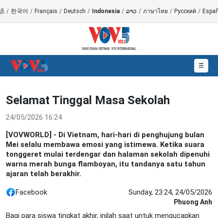
語
/
한국어
/
Français
/
Deutsch
/
Indonesia
/
ລາວ
/
ภาษาไทย
/
Русский
/
Españ
☰
Selamat Tinggal Masa Sekolah
24/05/2026 16:24
[VOVWORLD] - Di Vietnam, hari-hari di penghujung bulan
Mei selalu membawa emosi yang istimewa. Ketika suara
tonggeret mulai terdengar dan halaman sekolah dipenuhi
warna merah bunga flamboyan, itu tandanya satu tahun
ajaran telah berakhir.
Facebook
Sunday, 23:24, 24/05/2026
Phuong Anh
Bagi para siswa tingkat akhir, inilah saat untuk mengucapkan