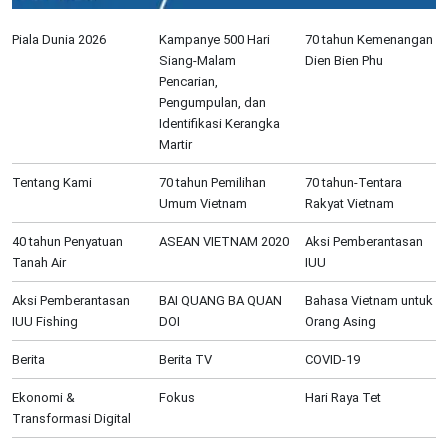
Piala Dunia 2026
Kampanye 500 Hari
70 tahun Kemenangan
Siang-Malam
Dien Bien Phu
Pencarian,
Pengumpulan, dan
Identifikasi Kerangka
Martir
Tentang Kami
70 tahun Pemilihan
70 tahun-Tentara
Umum Vietnam
Rakyat Vietnam
40 tahun Penyatuan
ASEAN VIETNAM 2020
Aksi Pemberantasan
Tanah Air
IUU
Aksi Pemberantasan
BAI QUANG BA QUAN
Bahasa Vietnam untuk
IUU Fishing
DOI
Orang Asing
Berita
Berita TV
COVID-19
Ekonomi &
Fokus
Hari Raya Tet
Transformasi Digital