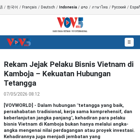
語
/
한국어
/
Français
/
Deutsch
/
Indonesia
/
ລາວ
/
ภาษาไทย
/
Русский
/
Españ
☰
Rekam Jejak Pelaku Bisnis Vietnam di
Kamboja – Kekuatan Hubungan
Tetangga
07/05/2026 08:12
[VOVWORLD] - Dalam hubungan "tetangga yang baik,
persahabatan tradisional, kerja sama komprehensif, dan
keberlanjutan jangka panjang", kehadiran para pelaku
bisnis Vietnam di Kamboja bukan hanya melalui angka-
angka mengenai nilai perdagangan atau proyek investasi.
Kehadirannya juga menjadi jembatan yang