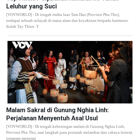
Leluhur yang Suci
[VOVWORLD] - Di tengah rimba luas Tam Dao (Provinsi Phu Tho),
terdapat sebuah wilayah di mana alam dan keyakinan berpadu harmonis.
Itulah Tay Thien. T
Malam Sakral di Gunung Nghia Linh:
Perjalanan Menyentuh Asal Usul
[VOVWORLD] - Di tengah keheningan malam di Gunung Nghia Linh,
Provinsi Phu Tho, saat langkah para peziarah melambat dan cahaya lentera
temaram meneran