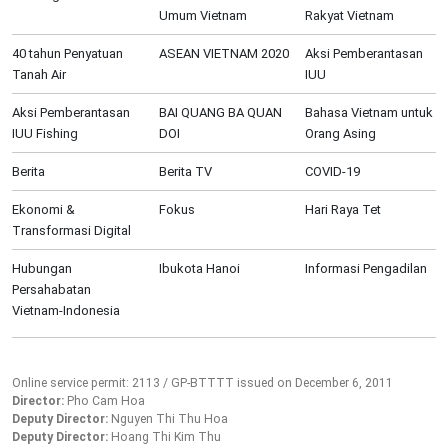
Umum Vietnam
Rakyat Vietnam
40 tahun Penyatuan
ASEAN VIETNAM 2020
Aksi Pemberantasan
Tanah Air
IUU
Aksi Pemberantasan
BAI QUANG BA QUAN
Bahasa Vietnam untuk
IUU Fishing
DOI
Orang Asing
Berita
Berita TV
COVID-19
Ekonomi &
Fokus
Hari Raya Tet
Transformasi Digital
Hubungan
Ibukota Hanoi
Informasi Pengadilan
Persahabatan
Vietnam-Indonesia
Online service permit: 2113 / GP-BTTTT issued on December 6, 2011
Director:
Pho Cam Hoa
Deputy Director:
Nguyen Thi Thu Hoa
Deputy Director:
Hoang Thi Kim Thu