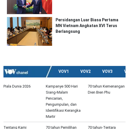
Persidangan Luar Biasa Pertama
MN Vietnam Angkatan XVI Terus
Berlangsung
VOV1
VOV2
VOV3
V
Piala Dunia 2026
Kampanye 500 Hari
70 tahun Kemenangan
Siang-Malam
Dien Bien Phu
Pencarian,
Pengumpulan, dan
Identifikasi Kerangka
Martir
Tentang Kami
70 tahun Pemilihan
70 tahun-Tentara