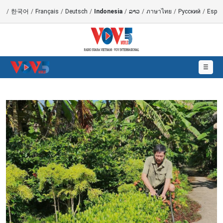
語
/
한국어
/
Français
/
Deutsch
/
Indonesia
/
ລາວ
/
ภาษาไทย
/
Русский
/
Españ
☰