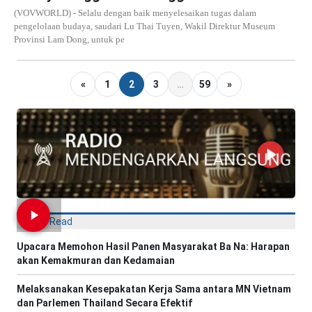
(VOVWORLD) - Selalu dengan baik menyelesaikan tugas dalam
pengelolaan budaya, saudari Lu Thai Tuyen, Wakil Direktur Museum
Provinsi Lam Dong, untuk pe
«
1
2
3
…
59
»
Most Read
Upacara Memohon Hasil Panen Masyarakat Ba Na: Harapan
akan Kemakmuran dan Kedamaian
Melaksanakan Kesepakatan Kerja Sama antara MN Vietnam
dan Parlemen Thailand Secara Efektif