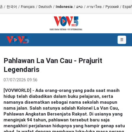
語
/
한국어
/
Français
/
Deutsch
/
Indonesia
/
ລາວ
/
ภาษาไทย
/
Русский
/
Españ
☰
Pahlawan La Van Cau - Prajurit
Legendaris
07/07/2026 09:56
[VOVWORLD] - Ada orang-orang yang pada saat masih
hidup telah diabadikan dalam buku pelajaran, serta
namanya disematkan sebagai nama sekolah maupun
nama jalan. Salah satunya adalah Kolonel La Van Cau,
Pahlawan Angkatan Bersenjata Rakyat. Di usianya yang
menginjak 94 tahun, pahlawan tersebut baru saja
mengakhiri perjalanan hidupnya yang hampir genap satu
abad. Ia wafat dengan membawa luka-luka masa perang,