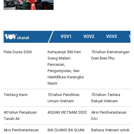
VOV1
VOV2
VOV3
V
Piala Dunia 2026
Kampanye 500 Hari
70 tahun Kemenangan
Siang-Malam
Dien Bien Phu
Pencarian,
Pengumpulan, dan
Identifikasi Kerangka
Martir
Tentang Kami
70 tahun Pemilihan
70 tahun-Tentara
Umum Vietnam
Rakyat Vietnam
40 tahun Penyatuan
ASEAN VIETNAM 2020
Aksi Pemberantasan
Tanah Air
IUU
Aksi Pemberantasan
BAI QUANG BA QUAN
Bahasa Vietnam untuk