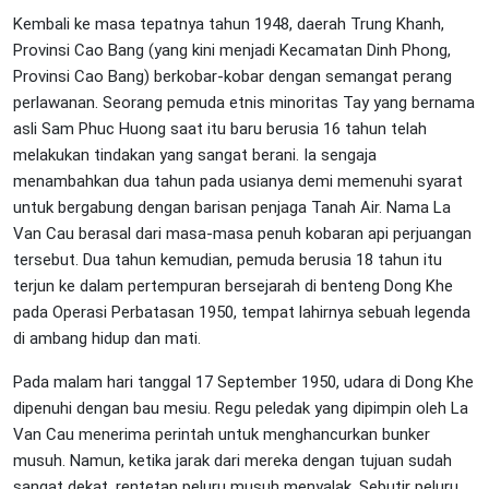
Kembali ke masa tepatnya tahun 1948, daerah Trung Khanh,
Provinsi Cao Bang (yang kini menjadi Kecamatan Dinh Phong,
Provinsi Cao Bang) berkobar-kobar dengan semangat perang
perlawanan. Seorang pemuda etnis minoritas Tay yang bernama
asli Sam Phuc Huong saat itu baru berusia 16 tahun telah
melakukan tindakan yang sangat berani. Ia sengaja
menambahkan dua tahun pada usianya demi memenuhi syarat
untuk bergabung dengan barisan penjaga Tanah Air. Nama La
Van Cau berasal dari masa-masa penuh kobaran api perjuangan
tersebut. Dua tahun kemudian, pemuda berusia 18 tahun itu
terjun ke dalam pertempuran bersejarah di benteng Dong Khe
pada Operasi Perbatasan 1950, tempat lahirnya sebuah legenda
di ambang hidup dan mati.
Pada malam hari tanggal 17 September 1950, udara di Dong Khe
dipenuhi dengan bau mesiu. Regu peledak yang dipimpin oleh La
Van Cau menerima perintah untuk menghancurkan bunker
musuh. Namun, ketika jarak dari mereka dengan tujuan sudah
sangat dekat, rentetan peluru musuh menyalak. Sebutir peluru