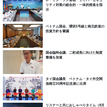
リティ対策の総合的・一体的推進を指
示
ベトナム国会、環状5号線と南北鉄道の
投資方針を審議
国会臨時会議、二桁成長に向けた制度
整備を加速
タイ国会議長 ベトナム・タイ外交関
係樹立50周年記念展に出席
リスナーと共におしゃべりタイム（8月