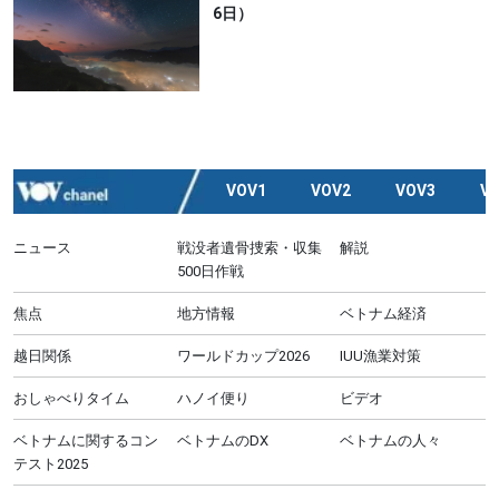
6日）
VOV1
VOV2
VOV3
V
ニュース
戦没者遺骨捜索・収集
解説
500日作戦
焦点
地方情報
ベトナム経済
越日関係
ワールドカップ2026
IUU漁業対策
おしゃべりタイム
ハノイ便り
ビデオ
ベトナムに関するコン
ベトナムのDX
ベトナムの人々
テスト2025