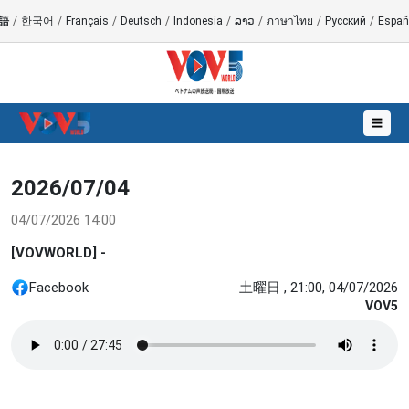
語
/
한국어
/
Français
/
Deutsch
/
Indonesia
/
ລາວ
/
ภาษาไทย
/
Русский
/
Españ
☰
2026/07/04
04/07/2026 14:00
[VOVWORLD] -
Facebook
土曜日 , 21:00, 04/07/2026
VOV5