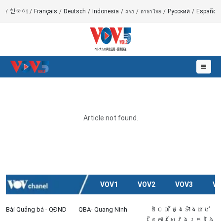
語
/
한국어
/
Français
/
Deutsch
/
Indonesia
/
ລາວ
/
ภาษาไทย
/
Русский
/
Español
☰
Article not found.
VOV1
VOV2
VOV3
V
Bài Quảng bá - QĐND
QBA- Quang Ninh
៥០០ ថ្ងៃទាំងយប់
នៃការស្វែងរកនិង