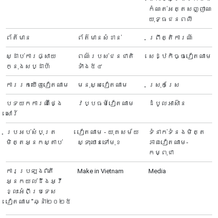
កំណត់អត្តសញ្ញាណ
យុទ្ធជនពលី
ព័ត៍មាន
ព័ត៌មានសំខាន់
ព្រឹត្តិការណ៍
ស្ដាប់ការផ្សាយ
ពណ៌របស់ជនជាតិ
សេដ្ឋកិច្ចវៀតណាម
ក្នុងសប្ដាហ៍
ទាំង៥៤
ការរកឃើញវៀតណាម
មនុស្សវៀតណាម
ស្រុកស្រែ
បទយកការណ៍ថ្ងៃ
វប្បធម៍វៀតណាម
ដំបូលអាស៊ាន
សៅរ៍
ប្រអប់សំបុត្រ
វៀតណាម - យុគសម័យ
ទំនាក់ទំនងមិត្ត
មិត្តអ្នកស្តាប់
ស្ទុះឈានទៅមុខ
ភាពវៀតណាម-
កម្ពុជា
ការប្រឡង "តើ
Make in Vietnam
Media
អ្នក​យល់ដឹងអ្វី
ខ្លះអំពីប្រទេស​
វៀតណាម"ឆ្នាំ២០២៥