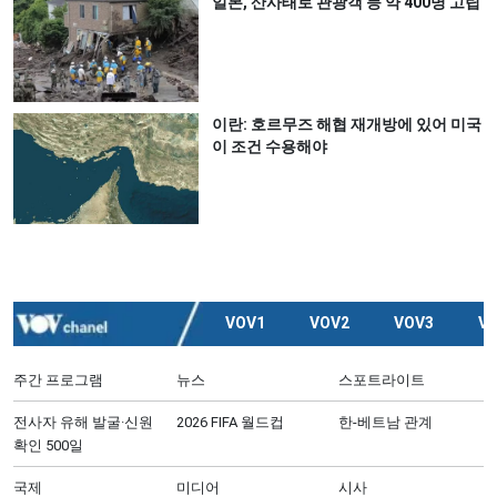
일본, 산사태로 관광객 등 약 400명 고립
이란: 호르무즈 해협 재개방에 있어 미국
이 조건 수용해야
VOV1
VOV2
VOV3
V
주간 프로그램
뉴스
스포트라이트
전사자 유해 발굴·신원
2026 FIFA 월드컵
한-베트남 관계
확인 500일
국제
미디어
시사