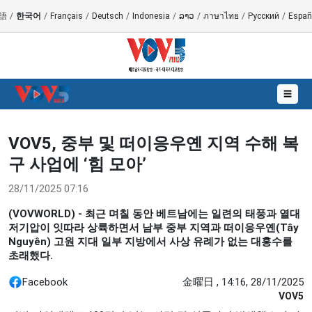
語
/
한국어
/
Français
/
Deutsch
/
Indonesia
/
ລາວ
/
ภาษาไทย
/
Русский
/
Españ
☰
VOV5, 중부 및 떠이응우옌 지역 수해 복
구 사업에 ‘힘 모아’
28/11/2025 07:16
(VOVWORLD) - 최근 며칠 동안 베트남에는 일련의 태풍과 열대
저기압이 잇따라 상륙하면서 남부 중부 지역과 떠이응우옌(Tây
Nguyên) 고원 지대 일부 지방에서 사상 유례가 없는 대홍수를
초래했다.
Facebook
金曜日 , 14:16, 28/11/2025
VOV5