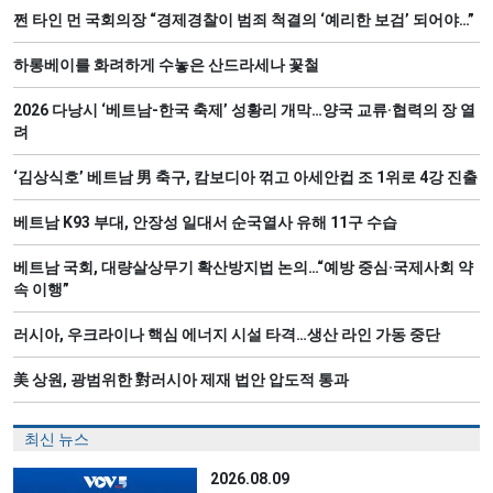
쩐 타인 먼 국회의장 “경제경찰이 범죄 척결의 ‘예리한 보검’ 되어야…”
하롱베이를 화려하게 수놓은 산드라세나 꽃철
2026 다낭시 ‘베트남-한국 축제’ 성황리 개막…양국 교류·협력의 장 열
려
‘김상식호’ 베트남 男 축구, 캄보디아 꺾고 아세안컵 조 1위로 4강 진출
베트남 K93 부대, 안장성 일대서 순국열사 유해 11구 수습
베트남 국회, 대량살상무기 확산방지법 논의…“예방 중심·국제사회 약
속 이행”
러시아, 우크라이나 핵심 에너지 시설 타격…생산 라인 가동 중단
美 상원, 광범위한 對러시아 제재 법안 압도적 통과
최신 뉴스
2026.08.09