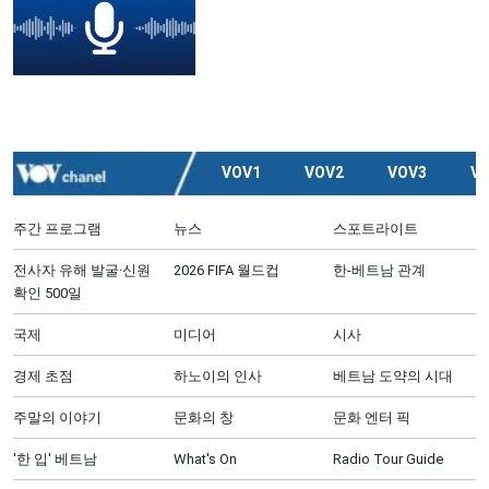
VOV1
VOV2
VOV3
V
주간 프로그램
뉴스
스포트라이트
전사자 유해 발굴·신원
2026 FIFA 월드컵
한-베트남 관계
확인 500일
국제
미디어
시사
경제 초점
하노이의 인사
베트남 도약의 시대
주말의 이야기
문화의 창
문화 엔터 픽
'한 입' 베트남
What's On
Radio Tour Guide