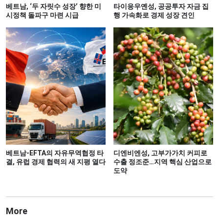
베트남, ‘두 자릿수 성장’ 향한 미
타이응우옌성, 공공투자 자금 집
시정책 돌파구 마련 시급
행 가속화로 경제 성장 견인
베트남-EFTA의 자유무역협정 타
디엔비엔성, 고부가가치 커피로
결, 유럽 경제 협력의 새 지평 열다
수출 정조준…지역 핵심 산업으로
도약
More