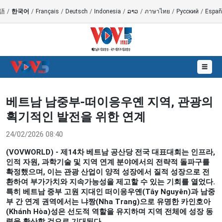
語
/
한국어
/
Français
/
Deutsch
/
Indonesia
/
ລາວ
/
ภาษาไทย
/
Русский
/
Españ
☰
베트남 남중부-떠이응우옌 지역, 관광의
획기적인 발전을 위한 연계
24/02/2026 08:40
(VOVWORLD) - 제14차 베트남 공산당 전국 대표대회는 인프라,
인적 자원, 과학기술 및 지역 연계 분야에서의 전략적 돌파구를
확정했으며, 이는 관광 산업이 양적 성장에서 질적 성장으로 전
환하여 부가가치와 지속가능성을 제고할 수 있는 기회를 열었다.
특히 베트남 중부 고원 지대인 떠이응우옌(Tây Nguyên)과 남중
부 간 연계 권역에서는 냐짱(Nha Trang)으로 유명한 카인호아
(Khánh Hòa)성은 선도적 역할을 유지하며 지역 전체에 성장 동
력을 확산할 것으로 기대된다.