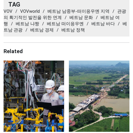
TAG
VOV
/
VOVworld
/
베트남 남중부-떠이응우옌 지역
/
관광
의 획기적인 발전을 위한 연계
/
베트남 문화
/
베트남 여
행
/
베트남 냐짱
/
베트남 떠이응우옌
/
베트남 바다
/
베
트남 관광
/
베트남 경제
/
베트남 정책
Related