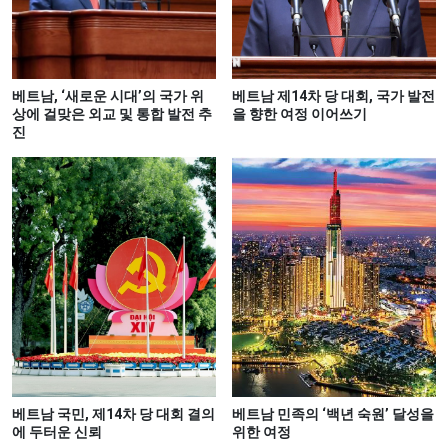
베트남, ‘새로운 시대’의 국가 위
베트남 제14차 당 대회, 국가 발전
상에 걸맞은 외교 및 통합 발전 추
을 향한 여정 이어쓰기
진
베트남 국민, 제14차 당 대회 결의
베트남 민족의 ‘백년 숙원’ 달성을
에 두터운 신뢰
위한 여정