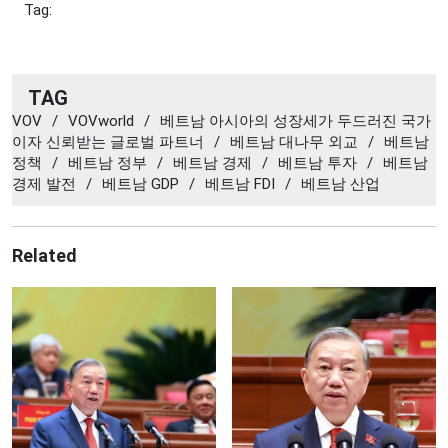
Tag:
TAG
VOV
/
VOVworld
/
베트남 아시아의 성장세가 두드러진 국가
이자 신뢰받는 글로벌 파트너
/
베트남 대나무 외교
/
베트남
정책
/
베트남 정부
/
베트남 경제
/
베트남 투자
/
베트남
경제 발전
/
베트남 GDP
/
베트남 FDI
/
베트남 산업
Related