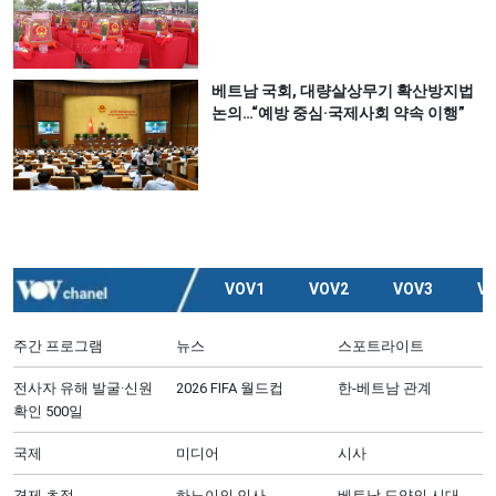
베트남 국회, 대량살상무기 확산방지법
논의…“예방 중심·국제사회 약속 이행”
VOV1
VOV2
VOV3
V
주간 프로그램
뉴스
스포트라이트
전사자 유해 발굴·신원
2026 FIFA 월드컵
한-베트남 관계
확인 500일
국제
미디어
시사
경제 초점
하노이의 인사
베트남 도약의 시대