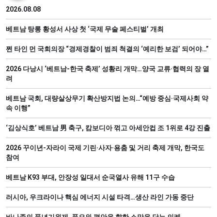
2026.08.08
베트남 탕롱 황성서 사상 첫 ‘국제 무술 페스티벌’ 개최
쩐 타인 먼 국회의장 “경제경찰이 범죄 척결의 ‘예리한 보검’ 되어야…”
2026 다낭시 ‘베트남-한국 축제’ 성황리 개막…양국 교류·협력의 장 열
려
베트남 국회, 대량살상무기 확산방지법 논의…“예방 중심·국제사회 약
속 이행”
‘김상식호’ 베트남 男 축구, 캄보디아 꺾고 아세안컵 조 1위로 4강 진출
2026 꾸이년-자라이 국제 기린·사자·용춤 및 거리 축제 개막, 한국도
참여
베트남 K93 부대, 안장성 일대서 순국열사 유해 11구 수습
러시아, 우크라이나 핵심 에너지 시설 타격…생산 라인 가동 중단
바나족의 풍년기원제, 풍요와 평안을 향한 소망을 담는 의례