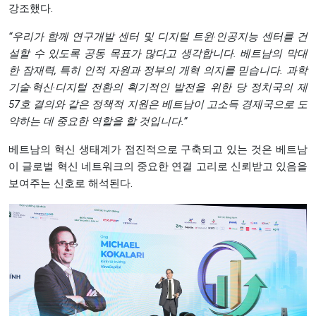
강조했다.
“
우리가
함께
연구개발
센터
및
디지털
트윈
‧
인공지능
센터를
건
설할
수
있도록
공동
목표가
많다고
생각합니다
.
베트남의
막대
한
잠재력
,
특히
인적
자원과
정부의
개혁
의지를
믿습니다
.
과학
기술
‧
혁신
‧
디지털
전환의
획기적인
발전을
위한
당
정치국의
제
57
호
결의와
같은
정책적
지원은
베트남이
고소득
경제국으로
도
약하는
데
중요한
역할을
할
것입니다
.”
베트남의 혁신 생태계가 점진적으로 구축되고 있는 것은 베트남
이 글로벌 혁신 네트워크의 중요한 연결 고리로 신뢰받고 있음을
보여주는 신호로 해석된다.