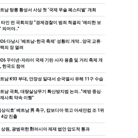
트남 탕롱 황성서 사상 첫 ‘국제 무술 페스티벌’ 개최
 타인 먼 국회의장 “경제경찰이 범죄 척결의 ‘예리한 보
’ 되어야…”
026 다낭시 ‘베트남-한국 축제’ 성황리 개막…양국 교류·
력의 장 열려
026 꾸이년-자라이 국제 기린·사자·용춤 및 거리 축제 개
, 한국도 참여
트남 K93 부대, 안장성 일대서 순국열사 유해 11구 수습
트남 국회, 대량살상무기 확산방지법 논의…“예방 중심·
제사회 약속 이행”
김상식호’ 베트남 男 축구, 캄보디아 꺾고 아세안컵 조 1위
 4강 진출
 상원, 광범위한 對러시아 제재 법안 압도적 통과