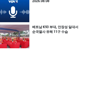
2026.08.08
베트남 K93 부대, 안장성 일대서
순국열사 유해 11구 수습