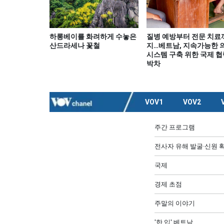
하롱베이를 화려하게 수놓은
질병 예방부터 전문 치료
산드라세나 꽃철
지…베트남, 지속가능한 
시스템 구축 위한 국제 협
박차
VOV1
VOV2
주간 프로그램
전사자 유해 발굴·신원 확
국제
경제 초점
주말의 이야기
'한 입' 베트남