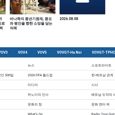
까
바나족의 풍년기원제, 풍요
2026.08.08
의료
와 평안을 향한 소망을 담는
력
의례
VOV3
VOV4
VOV5
VOVGT-Ha Noi
VOVGT-TPH
뉴스
스포트라이트
인 500일
2026 FIFA 월드컵
한-베트남 관계
미디어
시사
하노이의 인사
베트남 도약의 
문화의 창
문화 엔터 픽
What's On
Radio Tour Gui