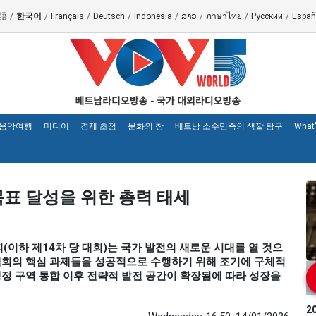
語
/
한국어
/
Français
/
Deutsch
/
Indonesia
/
ລາວ
/
ภาษาไทย
/
Русский
/
Españ
 음악여행
미디어
경제 초점
문화의 창
베트남 소수민족의 색깔 탐구
What
목표 달성을 위한 총력 태세
대회(이하 제14차 당 대회)는 국가 발전의 새로운 시대를 열 것으
 대회의 핵심 과제들을 성공적으로 수행하기 위해 조기에 구체적
행정 구역 통합 이후 전략적 발전 공간이 확장됨에 따라 성장을
2