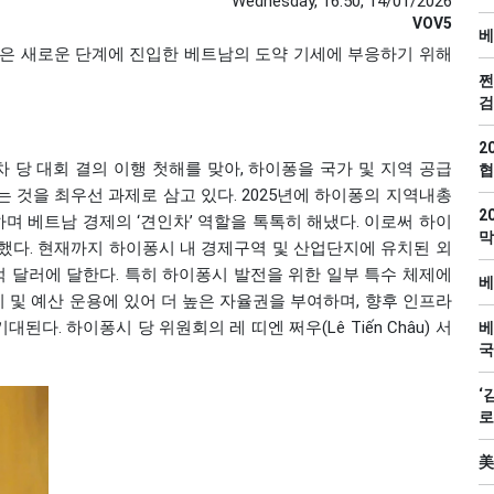
Wednesday, 16:50, 14/01/2026
VOV5
베
지방은 새로운 단계에 진입한 베트남의 도약 기세에 부응하기 위해
쩐
검
2
14차 당 대회 결의 이행 첫해를 맞아, 하이퐁을 국가 및 지역 공급
협
 것을 최우선 과제로 삼고 있다. 2025년에 하이퐁의 지역내총
2
차지하며 베트남 경제의 ‘견인차’ 역할을 톡톡히 해냈다. 이로써 하이
막
성했다. 현재까지 하이퐁시 내 경제구역 및 산업단지에 유치된 외
430억 달러에 달한다. 특히 하이퐁시 발전을 위한 일부 특수 체제에
베
리 및 예산 운용에 있어 더 높은 자율권을 부여하며, 향후 인프라
된다. 하이퐁시 당 위원회의 레 띠엔 쩌우(Lê Tiến Châu) 서
베
국
‘
로
美