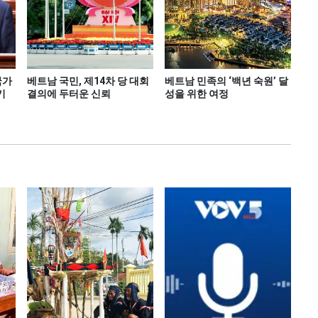
국가
베트남 국민, 제14차 당 대회
베트남 민족의 ‘백년 숙원’ 달
기
결의에 두터운 신뢰
성을 위한 여정