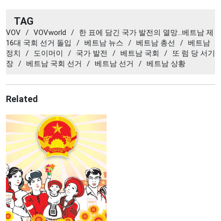
TAG
VOV
/
VOVworld
/
한 표에 담긴 국가 발전의 열망…베트남 제
16대 국회 선거 돌입
/
베트남 뉴스
/
베트남 총선
/
베트남
정치
/
도이머이
/
국가 발전
/
베트남 국회
/
또 럼 당 서기
장
/
베트남 국회 선거
/
베트남 선거
/
베트남 상황
Related