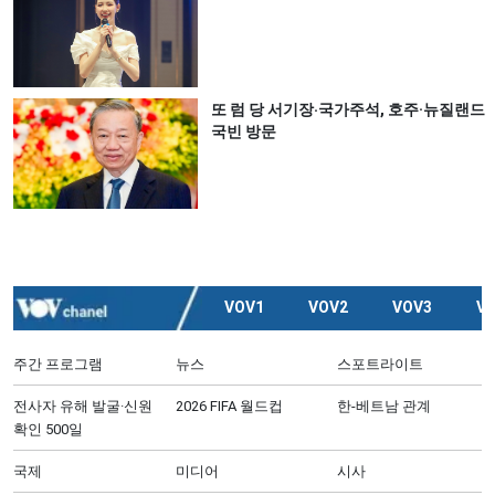
또 럼 당 서기장‧국가주석, 호주·뉴질랜드
국빈 방문
VOV1
VOV2
VOV3
V
주간 프로그램
뉴스
스포트라이트
전사자 유해 발굴·신원
2026 FIFA 월드컵
한-베트남 관계
확인 500일
국제
미디어
시사