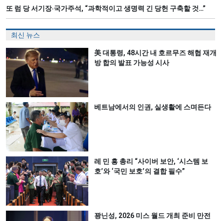
또 럼 당 서기장‧국가주석, “과학적이고 생명력 긴 당헌 구축할 것…”
최신 뉴스
美 대통령, 48시간 내 호르무즈 해협 재개
방 합의 발표 가능성 시사
베트남에서의 인권, 실생활에 스며든다
레 민 흥 총리 “사이버 보안, ‘시스템 보
호’와 ‘국민 보호’의 결합 필수”
꽝닌성, 2026 미스 월드 개최 준비 만전