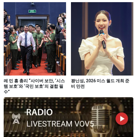
레 민 흥 총리 “사이버 보안, ‘시스
꽝닌성, 2026 미스 월드 개최 준
템 보호’와 ‘국민 보호’의 결합 필
비 만전
수”