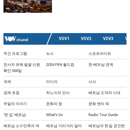
VOV1
VOV2
VOV3
V
주간 프로그램
뉴스
스포트라이트
전사자 유해 발굴·신원
2026 FIFA 월드컵
한-베트남 관계
확인 500일
국제
미디어
시사
경제 초점
하노이의 인사
베트남 도약의 시대
주말의 이야기
문화의 창
문화 엔터 픽
'한 입' 베트남
What's On
Radio Tour Guide
베트남 소수민족의 색
베트남 거리거리 알아
베트남과 한‧일 굳건한