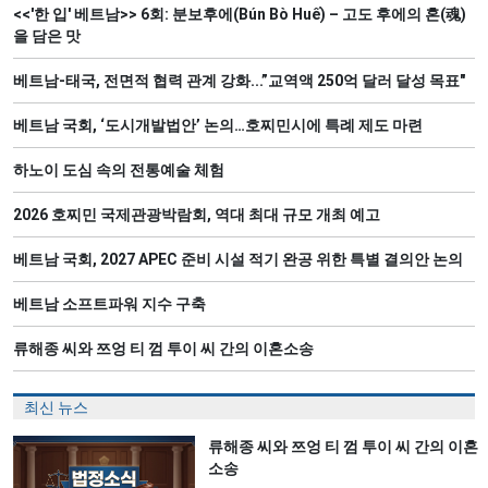
<<'한 입' 베트남>> 6회: 분보후에(Bún Bò Huế) – 고도 후에의 혼(魂)
을 담은 맛
베트남-태국, 전면적 협력 관계 강화...”교역액 250억 달러 달성 목표"
베트남 국회, ‘도시개발법안’ 논의…호찌민시에 특례 제도 마련
하노이 도심 속의 전통예술 체험
2026 호찌민 국제관광박람회, 역대 최대 규모 개최 예고
베트남 국회, 2027 APEC 준비 시설 적기 완공 위한 특별 결의안 논의
베트남 소프트파워 지수 구축
류해종 씨와 쯔엉 티 껌 투이 씨 간의 이혼소송
최신 뉴스
류해종 씨와 쯔엉 티 껌 투이 씨 간의 이혼
소송