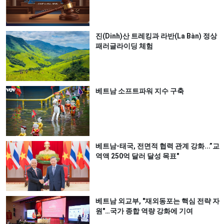
진(Dinh)산 트레킹과 라반(La Bàn) 정상
패러글라이딩 체험
베트남 소프트파워 지수 구축
베트남-태국, 전면적 협력 관계 강화...”교
역액 250억 달러 달성 목표"
베트남 외교부, "재외동포는 핵심 전략 자
원"…국가 종합 역량 강화에 기여