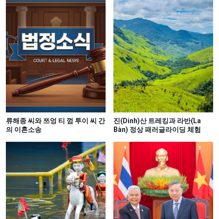
류해종 씨와 쯔엉 티 껌 투이 씨 간
진(Dinh)산 트레킹과 라반(La
의 이혼소송
Bàn) 정상 패러글라이딩 체험