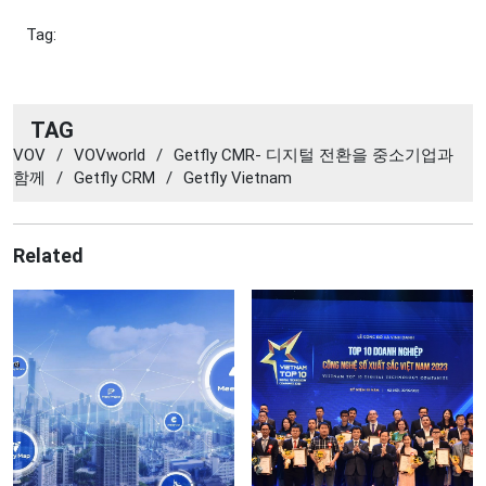
Tag:
TAG
VOV
/
VOVworld
/
Getfly CMR- 디지털 전환을 중소기업과
함께
/
Getfly CRM
/
Getfly Vietnam
Related