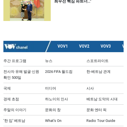
최우선 핵심 파트너…”
VOV1
VOV2
VOV3
V
주간 프로그램
뉴스
스포트라이트
전사자 유해 발굴·신원
2026 FIFA 월드컵
한-베트남 관계
확인 500일
국제
미디어
시사
경제 초점
하노이의 인사
베트남 도약의 시대
주말의 이야기
문화의 창
문화 엔터 픽
'한 입' 베트남
What's On
Radio Tour Guide