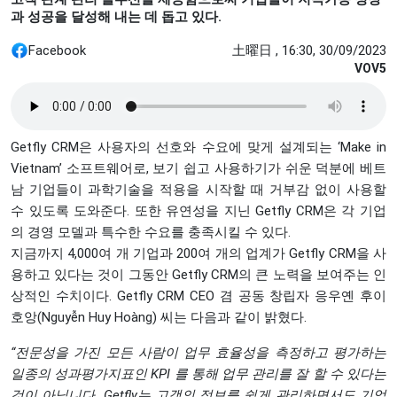
과 성공을 달성해 내는 데 돕고 있다.
Facebook
土曜日 , 16:30, 30/09/2023
VOV5
Getfly CRM은 사용자의 선호와 수요에 맞게 설계되는 ‘Make in
Vietnam’ 소프트웨어로, 보기 쉽고 사용하기가 쉬운 덕분에 베트
남 기업들이 과학기술을 적용을 시작할 때 거부감 없이 사용할
수 있도록 도와준다. 또한 유연성을 지닌 Getfly CRM은 각 기업
의 경영 모델과 특수한 수요를 충족시킬 수 있다.
지금까지 4,000여 개 기업과 200여 개의 업계가 Getfly CRM을 사
용하고 있다는 것이 그동안 Getfly CRM의 큰 노력을 보여주는 인
상적인 수치이다. Getfly CRM CEO 겸 공동 창립자 응우옌 후이
호앙(Nguyễn Huy Hoàng) 씨는 다음과 같이 밝혔다.
“
전문성을
가진
모든
사람이
업무
효율성을
측정하고
평가하는
일종의
성과평가지표인
KPI
를
통해
업무
관리를
잘
할
수
있다는
것이
아닙니다
. Getfly
는
고객의
정보를
쉽게
관리하면서도
기업