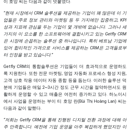
이 호앙 씨는 다음과 같이 덧붙였다.
“
현재
시장에서
CRM
솔루션을
제공하는
기업이
꽤
많은데
이
기
업들은
주로
정보
관리와
마켓팅
등
두
가지에만
집중하고
, KPI
성과
지표에
관심을
두는
기업이
몇
개밖에
없습니다
.
그러나
세
가지의
이
요소를
한
소프트웨어에
결합시키고
있는
Getfly CRM
은
시장에
손꼽히는
솔루션
중
하나입니다
.
특히
베트남
기업에
있어
합리적인
가격으로
서비스를
제공하는
CRM
은
고객들로부
터
인정을
받고
있습니다
.”
Getfly CRM의 통합솔루션은 기업들이 더 효과적으로 운영하도
록 지원한다. 또한 전문 마켓팅, 영업 자동화 프로세스 형성 지원,
고객 상호 작용 데이터 자동 종합 등을 돕는다. 이러한 솔루션 덕
분에 기업들은 매일 2~3시간 정도 근무 시간을 절약하면서도 원
활하게 운영할 수 있고 매출은 여전히 증가하고 있다. 하노이시
에서 사업을 운영하는 부이 티 호앙 란(Bùi Thị Hoàng Lan) 씨는
다음과 같이 말했다.
“
저희는
Getfly CRM
을
통해
진행된
디지털
전환
과정에
대해
아
주
만족합니다
.
예전에
기업
운영을
아주
복잡하게
했었지만
이