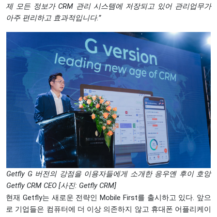
제
모든
정보가
CRM
관리
시스템에
저장되고
있어
관리업무가
아주
편리하고
효과적입니다
.”
Getfly G 버전의 강점을 이용자들에게 소개한 응우옌 후이 호앙
Getfly CRM CEO [사진: Getfly CRM]
현재 Getfly는 새로운 전략인 Mobile First를 출시하고 있다. 앞으
로 기업들은 컴퓨터에 더 이상 의존하지 않고 휴대폰 어플리케이