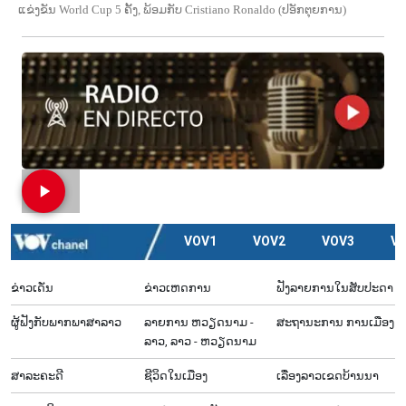
ແຂ່ງ​ຂັນ World Cup 5 ຄັ້ງ, ພ້ອມ​ກັບ Cristiano Ronaldo (ປ​ອັກ​ຕຸຍ​ການ)
VOV1
VOV2
VOV3
V
ຂ່າວເດັ່ນ
ຂ່າວເຫດການ
ຟັງລາຍການໃນສັບປະດາ
ຜູ້​ຟັງ​ກັບ​ພາກ​ພາ​ສາ​ລາວ
ລາຍ​ການ ຫວຽດນາມ -
ສະຖານະການ ການເມືອງ
ລາວ, ລາວ - ຫວຽດນາມ
ສາລະຄະດີ
ຊີ​ວິດ​ໃນ​ເມືອງ
ເລື່ອງ​ລາວ​ເ​ຂດ​ບ້ານ​ນາ