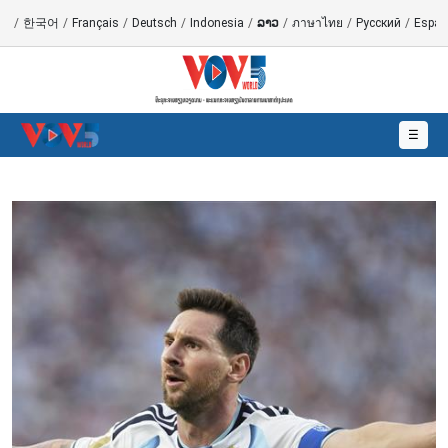
語
/
한국어
/
Français
/
Deutsch
/
Indonesia
/
ລາວ
/
ภาษาไทย
/
Русский
/
Españ
☰