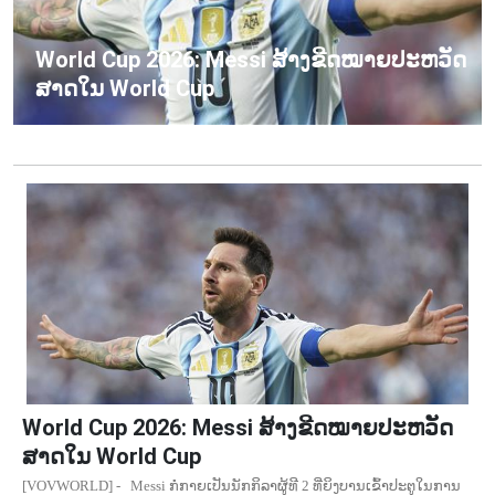
World Cup 2026: Messi ສ້າງ​ຂີດ​ໝາຍ​ປະ​ຫວັດ​
ສາດ​ໃນ World Cup
World Cup 2026: Messi ສ້າງ​ຂີດ​ໝາຍ​ປະ​ຫວັດ​
ສາດ​ໃນ World Cup
[VOVWORLD] - Messi ກໍ​ກາຍ​ເປັນ​ນັກ​ກິ​ລາ​ຜູ້​ທີ 2 ທີ່ຍິງ​ບານ​ເຂົ້າ​ປະ​ຕູ​ໃນການ​