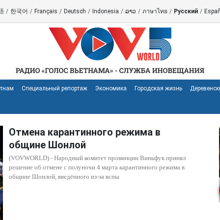
語
/
한국어
/
Français
/
Deutsch
/
Indonesia
/
ລາວ
/
ภาษาไทย
/
Русский
/
Españ
етнам
Специальный репортаж
Экономика
Городская жизнь
Деревенск
Отмена карантинного режима в
общине Шонлой
(VOVWORLD) - Народный комитет провинции Виньфук принял
решение об отмене с полуночи 4 марта карантинного режима в
общине Шонлой, введённого из-за вспы