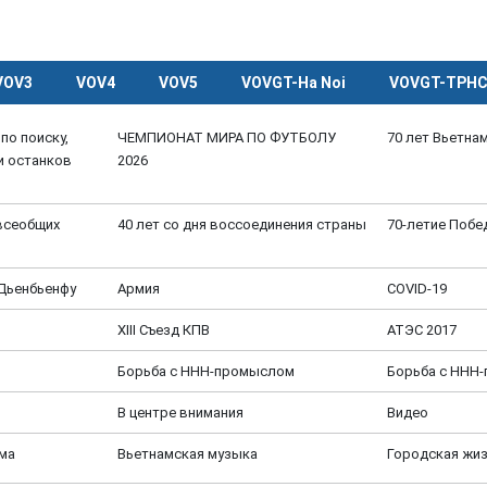
VOV3
VOV4
VOV5
VOVGT-Ha Noi
VOVGT-TPH
по поиску,
ЧЕМПИОНАТ МИРА ПО ФУТБОЛУ
70 лет Вьетна
и останков
2026
 всеобщих
40 лет со дня воссоединения страны
70-летие Побе
 Дьенбьенфу
Aрмия
COVID-19
XIII Cъезд КПВ
АТЭС 2017
Борьба с ННН-промыслом
Борьба с ННН
В центре внимания
Видео
ёма
Вьетнамская музыка
Городская жи