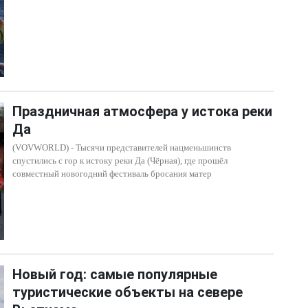
Праздничная атмосфера у истока реки
Да
(VOVWORLD) - Тысячи представителей нацменьшинств
спустились с гор к истоку реки Да (Чёрная), где прошёл
совместный новогодний фестиваль бросания матер
Новый год: самые популярные
туристические объекты на севере