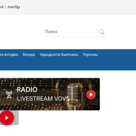
ol
/
ភាសាខ្មែរ
ие истории
Беседа
Народности Вьетнама
Персоны