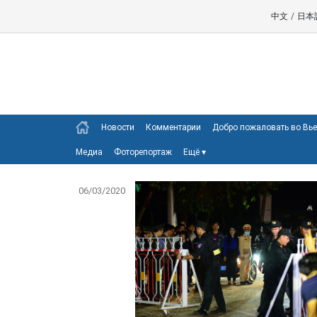
中文
/
日本
Новости
Комментарии
Добро пожаловать во Вь
Медиа
Фоторепортаж
Ещё
▾
06/03/2020