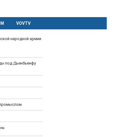
CM
VOVTV
мской народной армии
ды под Дьенбьенфу
-промыслом
знь