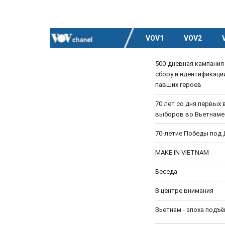
VOV1
VOV2
500-дневная кампания 
сбору и идентификаци
павших героев
70 лет со дня первых
выборов во Вьетнаме
70-летие Победы под
MAKE IN VIETNAM
Беседа
В центре внимания
Вьетнам - эпоха подъ