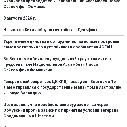
Скончался председатель Национальной Ассамблеи Лаоса
Сайсомфон Фомвихан
8 августа 2026 г.
На восток Китая обрушится тайфун «Дельфин»
Укрепление единства и сотрудничества во имя построения
самодостаточного и устойчивого сообщества АСЕАН
Во Вьетнаме объявлен двухдневный траур в память о
председателе Национальной Ассамблеи Лаоса
Сайсомфоне Фомвихане
Генеральный секретарь ЦК КПВ, президент Вьетнама То
Лам отправился с государственным визитом в Австралию
и Новую Зеландию
Иран заявил, что возобновление судоходства через
Ормузский пролив зависит от принятия условий Тегерана
Соединенными Штатами