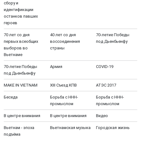
сбору и
идентификации
останков павших
героев
70 лет со дня
40 лет со дня
70-летие Победы
первых всеобщих
воссоединения
под Дьенбьенфу
выборов во
страны
Вьетнаме
70-летие Победы
Aрмия
COVID-19
под Дьенбьенфу
MAKE IN VIETNAM
XIII Cъезд КПВ
АТЭС 2017
Беседа
Борьба с ННН-
Борьба с ННН-
промыслом
промыслом
В центре внимания
В центре внимания
Видео
Вьетнам - эпоха
Вьетнамская музыка
Городская жизнь
подъёма