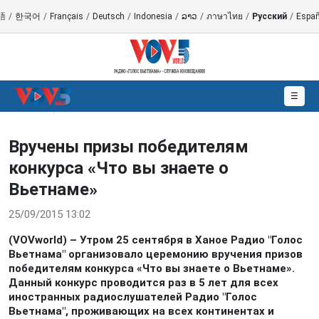
語
/
한국어
/
Français
/
Deutsch
/
Indonesia
/
ລາວ
/
ภาษาไทย
/
Русский
/
Españ
☰
Вручены призы победителям
конкурса «Что вы знаете о
Вьетнаме»
25/09/2015 13:02
(VOVworld) – Утром 25 сентября в Ханое Радио "Голос
Вьетнама" организовало церемонию вручения призов
победителям конкурса «Что вы знаете о Вьетнаме».
Данный конкурс проводится раз в 5 лет для всех
иностранных радиослушателей Радио "Голос
Вьетнама", проживающих на всех континентах и