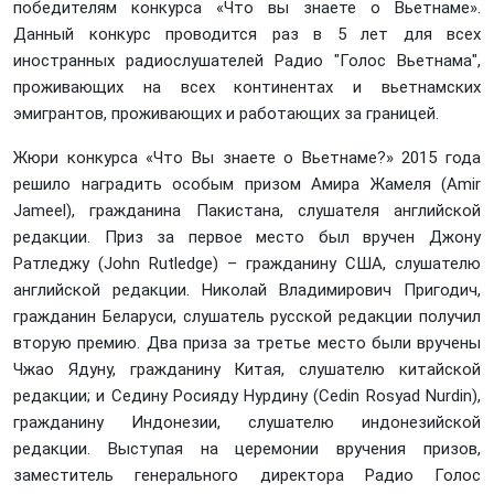
победителям конкурса «Что вы знаете о Вьетнаме».
Данный конкурс проводится раз в 5 лет для всех
иностранных радиослушателей Радио "Голос Вьетнама",
проживающих на всех континентах и вьетнамских
эмигрантов, проживающих и работающих за границей.
Жюри конкурса «Что Вы знаете о Вьетнаме?» 2015 года
решило наградить особым призом Амира Жамеля (Amir
Jameel), гражданина Пакистана, слушателя английской
редакции. Приз за первое место был вручен Джону
Ратледжу (John Rutledge) – гражданину США, слушателю
английской редакции. Николай Владимирович Пригодич,
гражданин Беларуси, слушатель русской редакции получил
вторую премию. Два приза за третье место были вручены
Чжао Ядуну, гражданину Китая, слушателю китайской
редакции; и Седину Росияду Нурдину (Cedin Rosyad Nurdin),
гражданину Индонезии, слушателю индонезийской
редакции. Выступая на церемонии вручения призов,
заместитель генерального директора Радио Голос