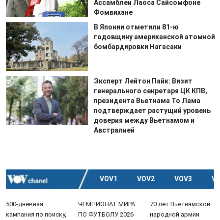
Ассамблеи Лаоса Сайсомфоне
Фомвихане
В Японии отметили 81-ю
годовщину американской атомной
бомбардировки Нагасаки
Эксперт Лейтон Пайк: Визит
генерального секретаря ЦК КПВ,
президента Вьетнама То Лама
подтверждает растущий уровень
доверия между Вьетнамом и
Австралией
VOV1
VOV2
VOV3
V
500-дневная
ЧЕМПИОНАТ МИРА
70 лет Вьетнамской
кампания по поиску,
ПО ФУТБОЛУ 2026
народной армии