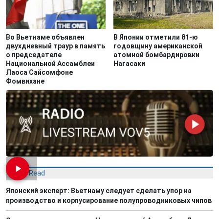
Во Вьетнаме объявлен
В Японии отметили 81-ю
двухдневный траур в память
годовщину американской
о председателе
атомной бомбардировки
Национальной Ассамблеи
Нагасаки
Лаоса Сайсомфоне
Фомвихане
Most Read
Японский эксперт: Вьетнаму следует сделать упор на
производство и корпусирование полупроводниковых чипов