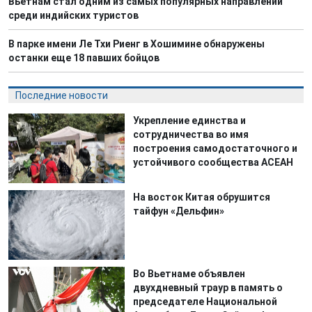
Вьетнам стал одним из самых популярных направлений
среди индийских туристов
В парке имени Ле Тхи Риенг в Хошимине обнаружены
останки еще 18 павших бойцов
Последние новости
Укрепление единства и
сотрудничества во имя
построения самодостаточного и
устойчивого сообщества АСЕАН
На восток Китая обрушится
тайфун «Дельфин»
Во Вьетнаме объявлен
двухдневный траур в память о
председателе Национальной