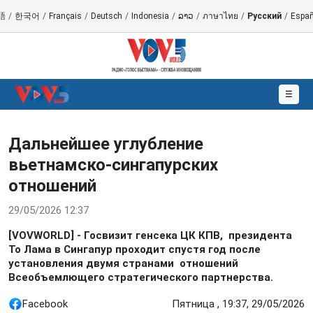
語
/
한국어
/
Français
/
Deutsch
/
Indonesia
/
ລາວ
/
ภาษาไทย
/
Русский
/
Españ
☰
Дальнейшее углубление
вьетнамско-сингапурских
отношений
29/05/2026 12:37
[VOVWORLD] - Госвизит генсека ЦК КПВ, президента
То Лама в Сингапур проходит спустя год после
установления двумя странами отношений
Всеобъемлющего стратегического партнерства.
Facebook
Пятница , 19:37, 29/05/2026