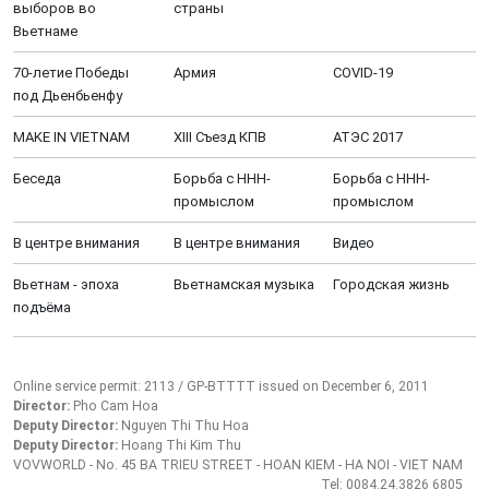
выборов во
страны
Вьетнаме
70-летие Победы
Aрмия
COVID-19
под Дьенбьенфу
MAKE IN VIETNAM
XIII Cъезд КПВ
АТЭС 2017
Беседа
Борьба с ННН-
Борьба с ННН-
промыслом
промыслом
В центре внимания
В центре внимания
Видео
Вьетнам - эпоха
Вьетнамская музыка
Городская жизнь
подъёма
Online service permit: 2113 / GP-BTTTT issued on December 6, 2011
Director:
Pho Cam Hoa
Deputy Director:
Nguyen Thi Thu Hoa
Deputy Director:
Hoang Thi Kim Thu
VOVWORLD - No. 45 BA TRIEU STREET - HOAN KIEM - HA NOI - VIET NAM
Tel: 0084.24.3826 6805