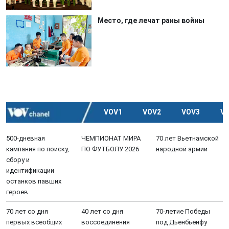
Место, где лечат раны войны
VOV1
VOV2
VOV3
V
500-дневная
ЧЕМПИОНАТ МИРА
70 лет Вьетнамской
кампания по поиску,
ПО ФУТБОЛУ 2026
народной армии
сбору и
идентификации
останков павших
героев
70 лет со дня
40 лет со дня
70-летие Победы
первых всеобщих
воссоединения
под Дьенбьенфу