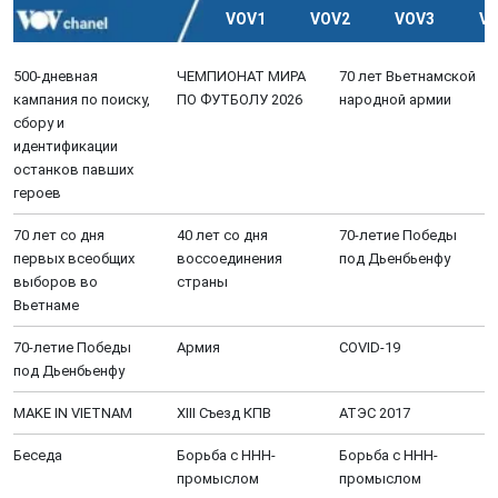
VOV1
VOV2
VOV3
V
500-дневная
ЧЕМПИОНАТ МИРА
70 лет Вьетнамской
кампания по поиску,
ПО ФУТБОЛУ 2026
народной армии
сбору и
идентификации
останков павших
героев
70 лет со дня
40 лет со дня
70-летие Победы
первых всеобщих
воссоединения
под Дьенбьенфу
выборов во
страны
Вьетнаме
70-летие Победы
Aрмия
COVID-19
под Дьенбьенфу
MAKE IN VIETNAM
XIII Cъезд КПВ
АТЭС 2017
Беседа
Борьба с ННН-
Борьба с ННН-
промыслом
промыслом