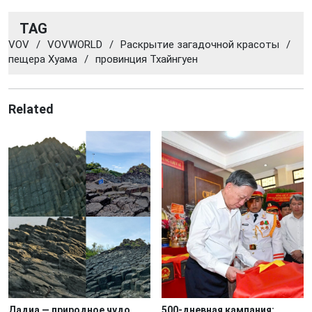
TAG
VOV
/
VOVWORLD
/
Раскрытие загадочной красоты
/
пещера Хуама
/
провинция Тхайнгуен
Related
Дадиа — природное чудо
500-дневная кампания: