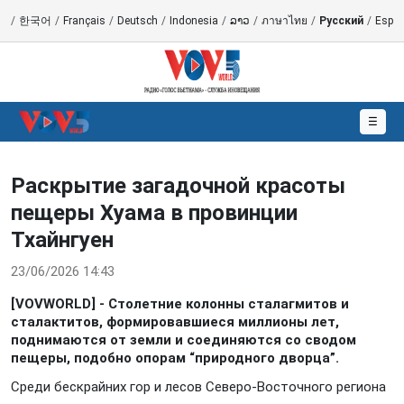
語
/
한국어
/
Français
/
Deutsch
/
Indonesia
/
ລາວ
/
ภาษาไทย
/
Русский
/
Españ
☰
Раскрытие загадочной красоты
пещеры Хуама в провинции
Тхайнгуен
23/06/2026 14:43
[VOVWORLD] - Столетние колонны сталагмитов и
сталактитов, формировавшиеся миллионы лет,
поднимаются от земли и соединяются со сводом
пещеры, подобно опорам “природного дворца”.
Среди бескрайних гор и лесов Северо-Восточного региона