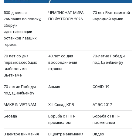
500-дневная
ЧЕМПИОНАТ МИРА
70 лет Вьетнамской
кампания по поиску,
ПО ФУТБОЛУ 2026
народной армии
сбору и
идентификации
останков павших
героев
70 лет со дня
40 лет со дня
70-летие Победы
первых всеобщих
воссоединения
под Дьенбьенфу
выборов во
страны
Вьетнаме
70-летие Победы
Aрмия
COVID-19
под Дьенбьенфу
MAKE IN VIETNAM
XIII Cъезд КПВ
АТЭС 2017
Беседа
Борьба с ННН-
Борьба с ННН-
промыслом
промыслом
В центре внимания
В центре внимания
Видео