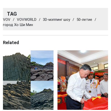
TAG
VOV
/
VOVWORLD
/
3D-мэппинг шоу
/
50-летие
/
город Хо Ши Мин
Related