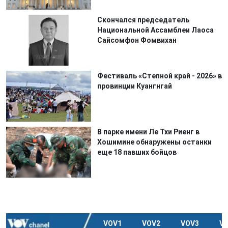
Скончался председатель
Национальной Ассамблеи Лаоса
Сайсомфон Фомвихан
Фестиваль «Степной край - 2026» в
провинции Куангнгай
В парке имени Ле Тхи Риенг в
Хошимине обнаружены останки
еще 18 павших бойцов
VOV1
VOV2
VOV3
V