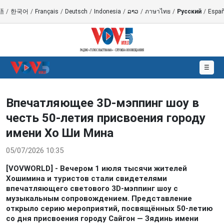
語
/
한국어
/
Français
/
Deutsch
/
Indonesia
/
ລາວ
/
ภาษาไทย
/
Русский
/
Españ
☰
Впечатляющее 3D-мэппинг шоу в
честь 50-летия присвоения городу
имени Хо Ши Мина
05/07/2026 10:35
[VOVWORLD] - Вечером 1 июля тысячи жителей
Хошимина и туристов стали свидетелями
впечатляющего светового 3D-мэппинг шоу с
музыкальным сопровождением. Представление
открыло серию мероприятий, посвящённых 50-летию
со дня присвоения городу Сайгон — Зядинь имени