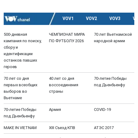
VOV1
VOV2
VOV3
V
500-дневная
ЧЕМПИОНАТ МИРА
70 лет Вьетнамской
кампания по поиску,
ПО ФУТБОЛУ 2026
народной армии
сбору и
идентификации
останков павших
героев
70 лет со дня
40 лет со дня
70-летие Победы
первых всеобщих
воссоединения
под Дьенбьенфу
выборов во
страны
Вьетнаме
70-летие Победы
Aрмия
COVID-19
под Дьенбьенфу
MAKE IN VIETNAM
XIII Cъезд КПВ
АТЭС 2017