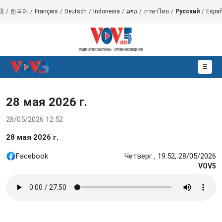
語
/
한국어
/
Français
/
Deutsch
/
Indonesia
/
ລາວ
/
ภาษาไทย
/
Русский
/
Españ
☰
28 мая 2026 г.
28/05/2026 12:52
28 мая 2026 г.
Facebook
Четверг , 19:52, 28/05/2026
VOV5