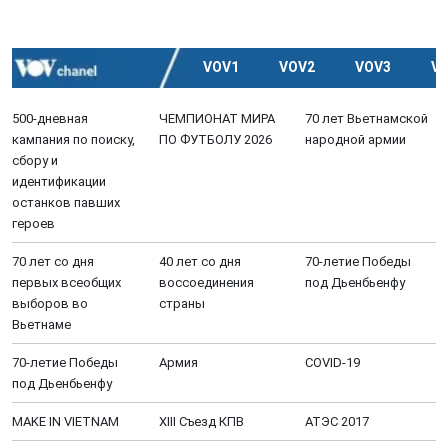
VOV1
VOV2
VOV3
V
500-дневная
ЧЕМПИОНАТ МИРА
70 лет Вьетнамской
кампания по поиску,
ПО ФУТБОЛУ 2026
народной армии
сбору и
идентификации
останков павших
героев
70 лет со дня
40 лет со дня
70-летие Победы
первых всеобщих
воссоединения
под Дьенбьенфу
выборов во
страны
Вьетнаме
70-летие Победы
Aрмия
COVID-19
под Дьенбьенфу
MAKE IN VIETNAM
XIII Cъезд КПВ
АТЭС 2017