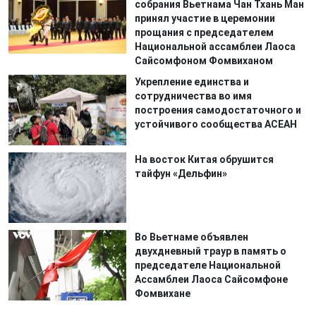
собрания Вьетнама Чан Тхань Ман
принял участие в церемонии
прощания с председателем
Национальной ассамблеи Лаоса
Сайсомфоном Фомвиханом
Укрепление единства и
сотрудничества во имя
построения самодостаточного и
устойчивого сообщества АСЕАН
На восток Китая обрушится
тайфун «Дельфин»
Во Вьетнаме объявлен
двухдневный траур в память о
председателе Национальной
Ассамблеи Лаоса Сайсомфоне
Фомвихане