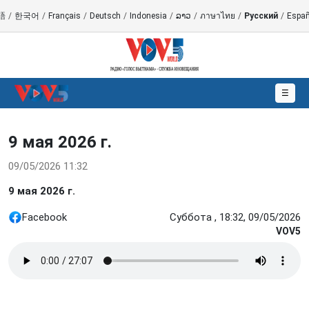
語
/
한국어
/
Français
/
Deutsch
/
Indonesia
/
ລາວ
/
ภาษาไทย
/
Русский
/
Españ
☰
9 мая 2026 г.
09/05/2026 11:32
9 мая 2026 г.
Facebook
Суббота , 18:32, 09/05/2026
VOV5