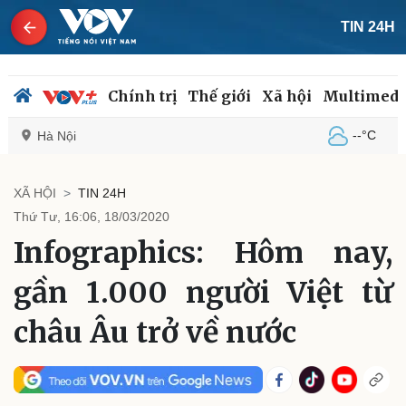
TIN 24H
Chính trị
Thế giới
Xã hội
Multimedi
--°C
Hà Nội
XÃ HỘI
TIN 24H
Thứ Tư, 16:06, 18/03/2020
Chính trị
Xã hội
Infographics: Hôm nay,
Đảng
Tin 24h
Tổ chức nhân sự
Dự báo thời tiết
gần 1.000 người Việt từ
Quốc hội
Giáo dục
Nhận diện sự thật
Dấu ấn VOV
châu Âu trở về nước
Việc làm
Biển đảo
Thế giới
Multimedia
Quan sát
Video