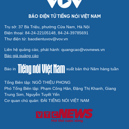
Doanh nghiệp
Công nghệ
BÁO ĐIỆN TỬ TIẾNG NÓI VIỆT NAM
Thông tin doanh nghiệp
Sành điệu
Doanh nghiệp 24h
Tin Công nghệ
Trụ sở: 37 Bà Triệu, phường Cửa Nam, Hà Nội
Doanh nhân
Trải nghiệm
Điện thoại: 84-24-22105148, 84-24-39785691
Vì cộng đồng
Chuyển đổi số
Thư điện tử: baodientuvov@vov.vn
Sức khỏe
Đời sống
Liên hệ quảng cáo, phát hành: quangcao@vovnews.vn
Dinh dưỡng - món ngon
Nhà đẹp
Báo giá quảng cáo
Cây thuốc
Blog
Sản phụ khoa
Tình yêu - Gia đình
Báo in
xuất bản thứ Năm hàng tuần
Nhi khoa
Nam khoa
Tổng Biên tập: NGÔ THIỆU PHONG
Làm đẹp - giảm cân
Phó Tổng Biên tập: Phạm Công Hân, Đặng Thị Khanh, Giang
Phòng mạch online
Trung Sơn, Nguyễn Tuyết Yến
Ăn sạch sống khỏe
Cơ quan chủ quản: ĐÀI TIẾNG NÓI VIỆT NAM
Văn hóa
Giải trí
Sân khấu - Điện ảnh
Nghệ sĩ
Văn học
Thời trang
Âm nhạc
Sao Việt