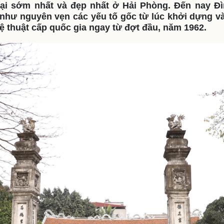
đại sớm nhất và đẹp nhất ở Hải Phòng. Đến nay Đ
eSports
V
như nguyên vẹn các yếu tố gốc từ lúc khởi dựng v
Hậu trường
ghệ thuật cấp quốc gia ngay từ đợt đầu, năm 1962.
Văn hóa
Giải trí
D
Sân khấu - Điện ảnh
Nghệ sĩ
Văn học
Thời trang
Âm nhạc
Sao Việt
c
Di sản