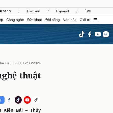
ສາລາວ
/
Русский
/
Español
/
ไทย
ệp
Công nghệ
Sức khỏe
Đời sống
Văn hóa
Giải trí
inh tế
Thị trường
ất động sản
Giá vàng
hứ Ba, 06:00, 12/03/2024
hởi nghiệp
Tiêu dùng
Tỷ giá
nghệ thuật
Chứng khoán
Giá cà phê
oanh nghiệp
Công nghệ
hông tin doanh nghiệp
Sành điệu
Doanh nghiệp 24h
Tin Công nghệ
h Kiền Bái – Thủy
Doanh nhân
Trải nghiệm