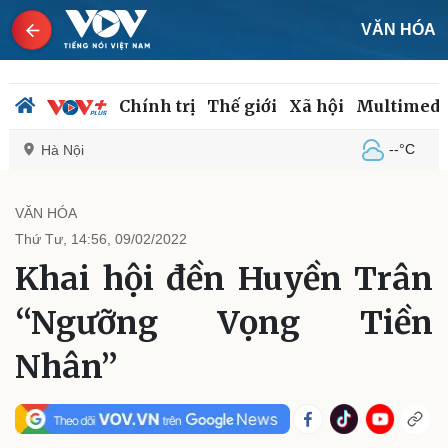
VĂN HÓA
Chính trị
Thế giới
Xã hội
Multimedi
--°C
Hà Nội
VĂN HÓA
Thứ Tư, 14:56, 09/02/2022
Chính trị
Xã hội
Khai hội đền Huyền Trân
Đảng
Tin 24h
Tổ chức nhân sự
Dự báo thời tiết
“Ngưỡng Vọng Tiền
Quốc hội
Giáo dục
Nhận diện sự thật
Dấu ấn VOV
Nhân”
Việc làm
Biển đảo