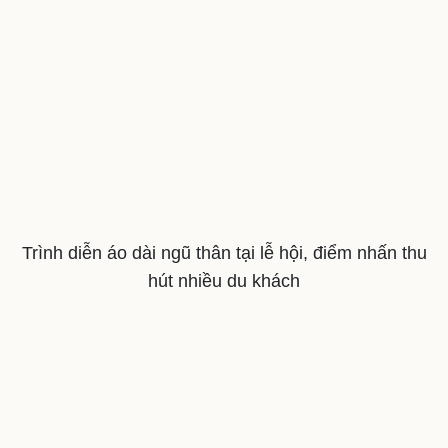
Sức khỏe
Đời sống
Trình diễn áo dài ngũ thân tại lễ hội, điểm nhấn thu
Dinh dưỡng - món ngon
Nhà đẹp
hút nhiều du khách
Cây thuốc
Blog
Sản phụ khoa
Tình yêu - Gia đình
Nhi khoa
Nam khoa
Làm đẹp - giảm cân
Phòng mạch online
Ăn sạch sống khỏe