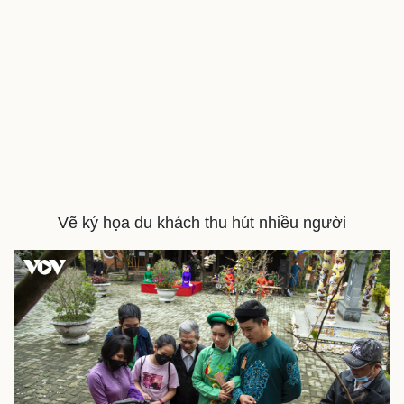
Du lịch
Podcast
Tư vấn
Câu chuyện thời sự
Săn Tour
Đọc truyện đêm khuya
check-in
Cửa sổ tình yêu
Kể chuyện cho bé
Hạt giống tâm hồn
Vẽ ký họa du khách thu hút nhiều người