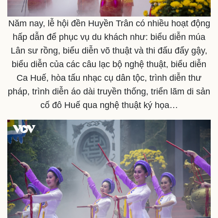
Khởi nghiệp
Tiêu dùng
Tỷ giá
Năm nay, lễ hội đền Huyền Trân có nhiều hoạt động
Chứng khoán
hấp dẫn để phục vụ du khách như: biểu diễn múa
Giá cà phê
Lân sư rồng, biểu diễn võ thuật và thi đấu đẩy gậy,
biểu diễn của các câu lạc bộ nghệ thuật, biểu diễn
Ca Huế, hòa tấu nhạc cụ dân tộc, trình diễn thư
pháp, trình diễn áo dài truyền thống, triển lãm di sản
cố đô Huế qua nghệ thuật ký họa…