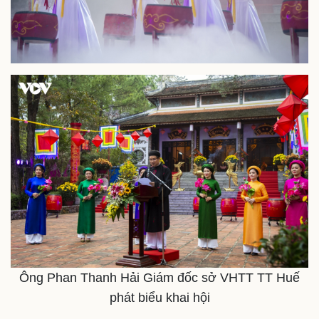
Pháp luật
Quân sự - Quốc phòng
Vụ án
Vũ khí
Tin nóng
Việt Nam
Tư vấn luật
Phân tích
Ông Phan Thanh Hải Giám đốc sở VHTT TT Huế
phát biểu khai hội