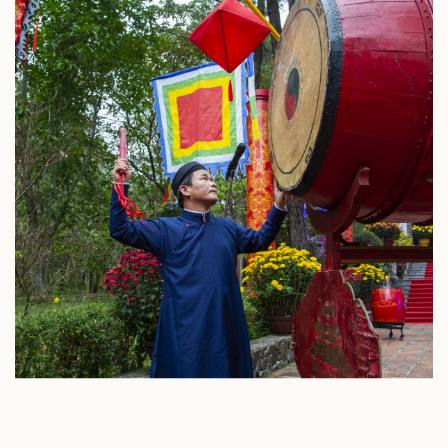
Thể thao
Ô tô - Xe máy
Bóng đá
Ô tô
Lịch thi đấu bóng đá
Xe máy
Thế giới thể thao
Tư vấn
eSports
Hậu trường