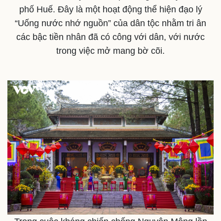
phố Huế. Đây là một hoạt động thể hiện đạo lý
“Uống nước nhớ nguồn” của dân tộc nhằm tri ân
các bậc tiền nhân đã có công với dân, với nước
trong việc mở mang bờ cõi.
Thế giới
Multimedia
Quan sát
Video
Cuộc sống đó đây
Ảnh
Hồ sơ
E-Magazine
Infographic