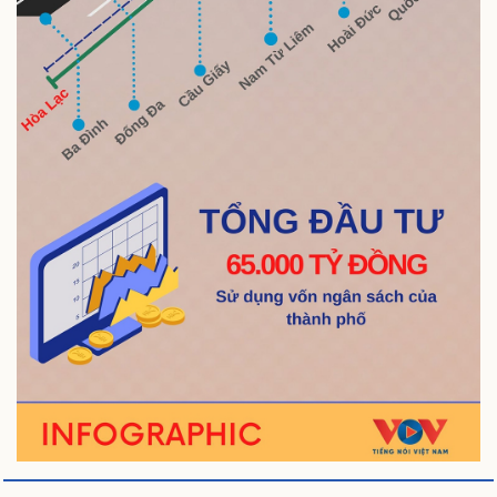
Thông tin doanh nghiệp
Sành điệu
Doanh nghiệp 24h
Tin Công nghệ
Doanh nhân
Trải nghiệm
Vì cộng đồng
Chuyển đổi số
Sức khỏe
Đời sống
Dinh dưỡng - món ngon
Nhà đẹp
Cây thuốc
Blog
Sản phụ khoa
Tình yêu - Gia đình
Nhi khoa
Nam khoa
Làm đẹp - giảm cân
Phòng mạch online
Ăn sạch sống khỏe