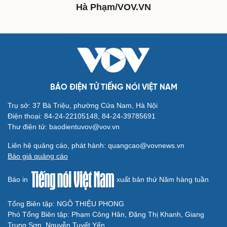
Hà Phạm/VOV.VN
Văn hóa
Giải trí
Sân khấu - Điện ảnh
Nghệ sĩ
Văn học
Thời trang
Âm nhạc
Sao Việt
Di sản
BÁO ĐIỆN TỬ TIẾNG NÓI VIỆT NAM
Trụ sở: 37 Bà Triệu, phường Cửa Nam, Hà Nội
Điện thoại: 84-24-22105148, 84-24-39785691
Du lịch
Podcast
Thư điện tử: baodientuvov@vov.vn
Tư vấn
Câu chuyện thời sự
Liên hệ quảng cáo, phát hành: quangcao@vovnews.vn
Săn Tour
Đọc truyện đêm khuya
Báo giá quảng cáo
check-in
Cửa sổ tình yêu
Kể chuyện cho bé
Báo in
xuất bản thứ Năm hàng tuần
Hạt giống tâm hồn
Tổng Biên tập: NGÔ THIỆU PHONG
Phó Tổng Biên tập: Phạm Công Hân, Đặng Thị Khanh, Giang
Trung Sơn, Nguyễn Tuyết Yến