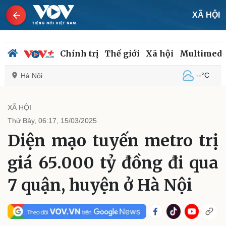
XÃ HỘI
Chính trị
Thế giới
Xã hội
Multimedi
--°C
Hà Nội
XÃ HỘI
Thứ Bảy, 06:17, 15/03/2025
Chính trị
Xã hội
Diện mạo tuyến metro trị
Đảng
Tin 24h
Tổ chức nhân sự
Dự báo thời tiết
giá 65.000 tỷ đồng đi qua
Quốc hội
Giáo dục
Nhận diện sự thật
Dấu ấn VOV
7 quận, huyện ở Hà Nội
Việc làm
Biển đảo