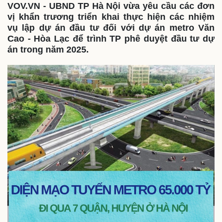
VOV.VN - UBND TP Hà Nội vừa yêu cầu các đơn
vị khẩn trương triển khai thực hiện các nhiệm
Thế giới
Multimedia
vụ lập dự án đầu tư đối với dự án metro Văn
Quan sát
Video
Cao - Hòa Lạc để trình TP phê duyệt đầu tư dự
Cuộc sống đó đây
Ảnh
án trong năm 2025.
Hồ sơ
E-Magazine
Infographic
Kinh tế
Thị trường
Bất động sản
Giá vàng
Khởi nghiệp
Tiêu dùng
Tỷ giá
Chứng khoán
Giá cà phê