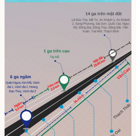
Pháp luật
Quân sự - Quốc phòng
Vụ án
Vũ khí
Tin nóng
Việt Nam
Tư vấn luật
Phân tích
Thể thao
Ô tô - Xe máy
Bóng đá
Ô tô
Lịch thi đấu bóng đá
Xe máy
Thế giới thể thao
Tư vấn
eSports
Hậu trường
Doanh nghiệp
Công nghệ