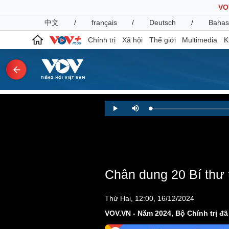
VO
中文
/
français
/
Deutsch
/
Bahas
Chính trị
Xã hội
Thế giới
Multimedia
K
Chính trị
Xã hội
Loaded
:
Play
Mute
0.74%
Đảng
Tin 24h
Tổ chức nhân sự
Dự báo thời tiết
Quốc hội
Giáo dục
Nhận diện sự thật
Dấu ấn VOV
Việc làm
Chân dung 20 Bí thư 
Biển đảo
Pháp luật
Quân sự - Quốc phòng
Thứ Hai, 12:00, 16/12/2024
Vụ án
Vũ khí
VOV.VN - Năm 2024, Bộ Chính trị đã
Tin nóng
Việt Nam
Tư vấn luật
Phân tích