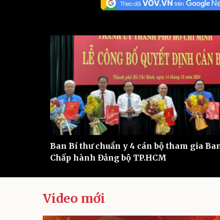
Sức khỏe
Đời sống
Dinh dưỡng - món ngon
Nhà đẹp
Cây thuốc
Blog
Sản phụ khoa
Tình yêu - Gia đình
Nhi khoa
Nam khoa
Làm đẹp - giảm cân
Phòng mạch online
Ăn sạch sống khỏe
Cải chính
Ban Bí thư chuẩn y 4 cán bộ tham gia Ba
Chấp hành Đảng bộ TP.HCM
Video mới