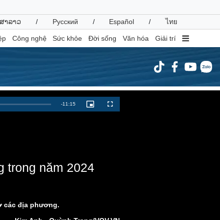
ສາລາວ
/
Русский
/
Español
/
ไทย
ệp
Công nghệ
Sức khỏe
Đời sống
Văn hóa
Giải trí
inh tế
Thị trường
Remaining
-
11:15
Picture-
Fullscreen
in-
ất động sản
Giá vàng
Picture
Time
hởi nghiệp
Tiêu dùng
Tỷ giá
Chứng khoán
Giá cà phê
ng trong năm 2024
oanh nghiệp
Công nghệ
hông tin doanh nghiệp
Sành điệu
 ở các địa phương.
Doanh nghiệp 24h
Tin Công nghệ
Doanh nhân
Trải nghiệm