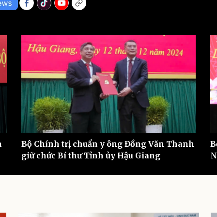
eSports
V
Hậu trường
Văn hóa
Giải trí
D
Sân khấu - Điện ảnh
Nghệ sĩ
Văn học
Thời trang
Âm nhạc
Sao Việt
c
Di sản
n
Bộ Chính trị chuẩn y ông Đồng Văn Thanh
B
giữ chức Bí thư Tỉnh ủy Hậu Giang
N