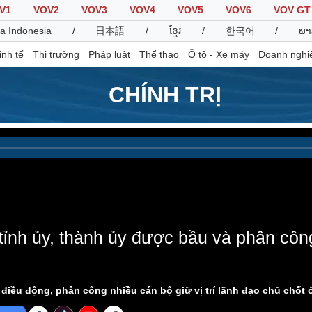
V1
VOV2
VOV3
VOV4
VOV5
VOV6
VOV GT
a Indonesia
/
日本語
/
ខ្មែរ
/
한국어
/
ພາ
inh tế
Thị trường
Pháp luật
Thể thao
Ô tô - Xe máy
Doanh nghi
CHÍNH TRỊ
Thế giới
Multimedia
K
Quan sát
Video
B
Cuộc sống đó đây
Ảnh
K
Hồ sơ
E-Magazine
Infographic
tỉnh ủy, thành ủy được bầu và phân cô
Thể thao
Ô tô - Xe máy
D
Bóng đá
Ô tô
T
 điều động, phân công nhiều cán bộ giữ vị trí lãnh đạo chủ chốt
Lịch thi đấu bóng đá
Xe máy
Thế giới thể thao
Tư vấn