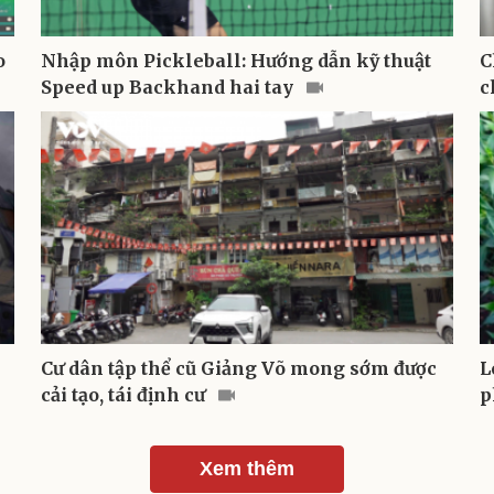
o
Nhập môn Pickleball: Hướng dẫn kỹ thuật
C
Speed up Backhand hai tay
c
Cư dân tập thể cũ Giảng Võ mong sớm được
L
cải tạo, tái định cư
p
Xem thêm