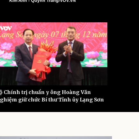
Kim Anh - Quỳnh Trang/VOV.VN
ì cộng đồng
Chuyển đổi số
u lịch
Podcast
Tư vấn
Câu chuyện thời sự
Săn Tour
Đọc truyện đêm khuya
heck-in
Cửa sổ tình yêu
Kể chuyện cho bé
Hạt giống tâm hồn
ộ Chính trị chuẩn y ông Hoàng Văn
ghiệm giữ chức Bí thư Tỉnh ủy Lạng Sơn