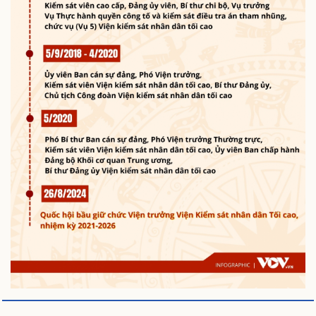
Sức khỏe
Đời sống
Dinh dưỡng - món ngon
Nhà đẹp
Cây thuốc
Blog
Sản phụ khoa
Tình yêu - Gia đình
Nhi khoa
Nam khoa
Làm đẹp - giảm cân
Phòng mạch online
Ăn sạch sống khỏe
Văn hóa
Giải trí
Sân khấu - Điện ảnh
Nghệ sĩ
Văn học
Thời trang
Âm nhạc
Sao Việt
Di sản