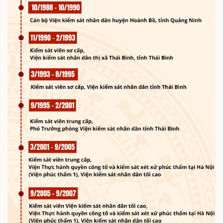
Giá cà phê
Pháp luật
Quân sự - Quốc phòng
Vụ án
Vũ khí
Tin nóng
Việt Nam
Tư vấn luật
Phân tích
Thể thao
Ô tô - Xe máy
Bóng đá
Ô tô
Lịch thi đấu bóng đá
Xe máy