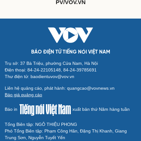
PV/VOV.VN
Du lịch
Podcast
BÁO ĐIỆN TỬ TIẾNG NÓI VIỆT NAM
Tư vấn
Câu chuyện thời sự
Săn Tour
Đọc truyện đêm khuya
Trụ sở: 37 Bà Triệu, phường Cửa Nam, Hà Nội
check-in
Cửa sổ tình yêu
Điện thoại: 84-24-22105148, 84-24-39785691
Kể chuyện cho bé
Thư điện tử: baodientuvov@vov.vn
Hạt giống tâm hồn
Liên hệ quảng cáo, phát hành: quangcao@vovnews.vn
Báo giá quảng cáo
Báo in
xuất bản thứ Năm hàng tuần
Tổng Biên tập: NGÔ THIỆU PHONG
Phó Tổng Biên tập: Phạm Công Hân, Đặng Thị Khanh, Giang
Cải chính
Trung Sơn, Nguyễn Tuyết Yến