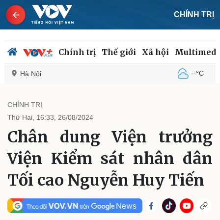
CHÍNH TRỊ
Chính trị
Thế giới
Xã hội
Multimedi
--°C
Hà Nội
CHÍNH TRỊ
Thứ Hai, 16:33, 26/08/2024
Chính trị
Xã hội
Chân dung Viện trưởng
Đảng
Tin 24h
Tổ chức nhân sự
Dự báo thời tiết
Viện Kiểm sát nhân dân
Quốc hội
Giáo dục
Nhận diện sự thật
Dấu ấn VOV
Tối cao Nguyễn Huy Tiến
Việc làm
Biển đảo