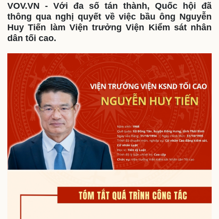
VOV.VN - Với đa số tán thành, Quốc hội đã
thông qua nghị quyết về việc bầu ông Nguyễn
Huy Tiến làm Viện trưởng Viện Kiểm sát nhân
dân tối cao.
Thế giới
Multimedia
Quan sát
Video
Cuộc sống đó đây
Ảnh
Hồ sơ
E-Magazine
Infographic
Kinh tế
Thị trường
Bất động sản
Giá vàng
Khởi nghiệp
Tiêu dùng
Tỷ giá
Chứng khoán