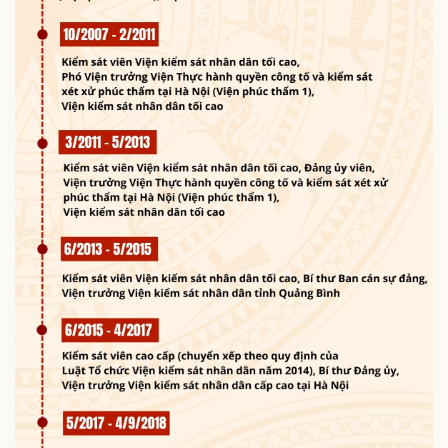
Thế giới thể thao
Tư vấn
eSports
Hậu trường
Doanh nghiệp
Công nghệ
Thông tin doanh nghiệp
Sành điệu
Doanh nghiệp 24h
Tin Công nghệ
Doanh nhân
Trải nghiệm
Vì cộng đồng
Chuyển đổi số