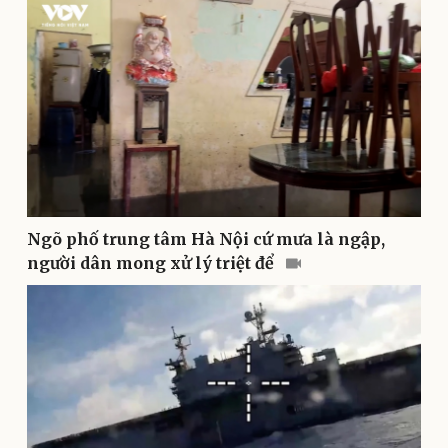
Sức khỏe
Đời sống
Dinh dưỡng - món ngon
Nhà đẹp
Cây thuốc
Blog
Sản phụ khoa
Tình yêu - Gia đình
Nhi khoa
Nam khoa
Làm đẹp - giảm cân
Phòng mạch online
Ăn sạch sống khỏe
Ngõ phố trung tâm Hà Nội cứ mưa là ngập,
người dân mong xử lý triệt để