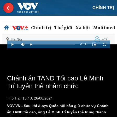
CHÍNH TRỊ
Chính trị
Thế giới
Xã hội
Multimedi
--°C
Hà Nội
Remaining
-
6:12
Loaded
:
Play
Mute
Picture-
Fullscreen
1.95%
in-
Picture
Time
Chính trị
Xã hội
Đảng
Tin 24h
Tổ chức nhân sự
Dự báo thời tiết
Chánh án TAND Tối cao Lê Minh
Quốc hội
Giáo dục
Trí tuyên thệ nhậm chức
Nhận diện sự thật
Dấu ấn VOV
Việc làm
Thứ Hai, 15:43, 26/08/2024
Biển đảo
VOV.VN - Sau khi được Quốc hội bầu giữ chức vụ Chánh
án TAND tối cao, ông Lê Minh Trí tuyên thệ trung thành