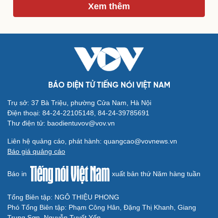
Xem thêm
Du lịch
Podcast
Tư vấn
Câu chuyện thời sự
Săn Tour
Đọc truyện đêm khuya
check-in
Cửa sổ tình yêu
Kể chuyện cho bé
Hạt giống tâm hồn
BÁO ĐIỆN TỬ TIẾNG NÓI VIỆT NAM
Trụ sở: 37 Bà Triệu, phường Cửa Nam, Hà Nội
Điện thoại: 84-24-22105148, 84-24-39785691
Thư điện tử: baodientuvov@vov.vn
Liên hệ quảng cáo, phát hành: quangcao@vovnews.vn
Báo giá quảng cáo
Báo in
xuất bản thứ Năm hàng tuần
Tổng Biên tập: NGÔ THIỆU PHONG
Phó Tổng Biên tập: Phạm Công Hân, Đặng Thị Khanh, Giang
Trung Sơn, Nguyễn Tuyết Yến
Cải chính