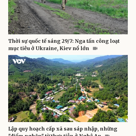
Thời sự quốc tế sáng 29/7: Nga tấn công loạt
mục tiêu ở Ukraine, Kiev nổ lớn
Pháp luật
Quân sự - Quốc phòng
Vụ án
Vũ khí
Tin nóng
Việt Nam
Tư vấn luật
Phân tích
Lập quy hoạch cấp xã sau sáp nhập, những