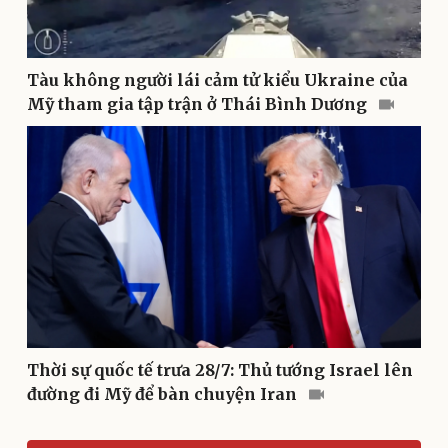
Văn hóa
Giải trí
Tàu không người lái cảm tử kiểu Ukraine của
Sân khấu - Điện ảnh
Nghệ sĩ
Mỹ tham gia tập trận ở Thái Bình Dương
Văn học
Thời trang
Âm nhạc
Sao Việt
Di sản
Thời sự quốc tế trưa 28/7: Thủ tướng Israel lên
đường đi Mỹ để bàn chuyện Iran