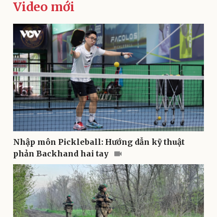
Video mới
Kinh tế
Thị trường
Bất động sản
Giá vàng
Khởi nghiệp
Tiêu dùng
Tỷ giá
Chứng khoán
Nhập môn Pickleball: Hướng dẫn kỹ thuật
Giá cà phê
phản Backhand hai tay