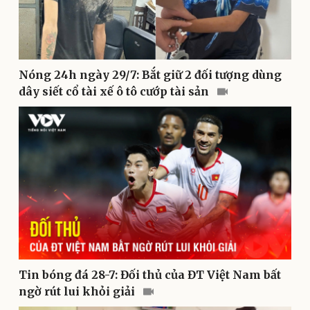
Doanh nghiệp
Công nghệ
Thông tin doanh nghiệp
Sành điệu
Nóng 24h ngày 29/7: Bắt giữ 2 đối tượng dùng
Doanh nghiệp 24h
Tin Công nghệ
dây siết cổ tài xế ô tô cướp tài sản
Doanh nhân
Trải nghiệm
Vì cộng đồng
Chuyển đổi số
Tin bóng đá 28-7: Đối thủ của ĐT Việt Nam bất
ngờ rút lui khỏi giải