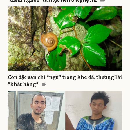
"điểm nghẽn" từ thực tiễn ở Nghệ An
Thể thao
Ô tô - Xe máy
Bóng đá
Ô tô
Lịch thi đấu bóng đá
Xe máy
Thế giới thể thao
Tư vấn
eSports
Hậu trường
Con đặc sản chỉ “ngủ” trong khe đá, thương lái
"khát hàng"