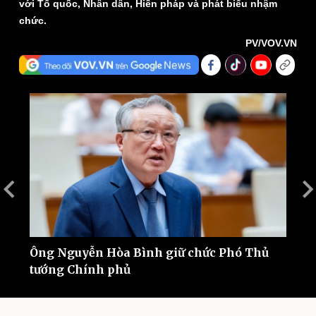
với Tổ quốc, Nhân dân, Hiến pháp và phát biểu nhậm
chức.
PV/VOV.VN
Thế giới
Multimedia
Quan sát
Video
Cuộc sống đó đây
Ảnh
Hồ sơ
E-Magazine
Infographic
Ông Nguyễn Hòa Bình giữ chức Phó Thủ
Ô
tướng Chính phủ
t