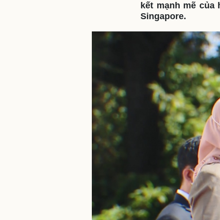
kết mạnh mẽ của h
Singapore.
Sức khỏe
Đời sống
Dinh dưỡng - món ngon
Nhà đẹp
Cây thuốc
Blog
Sản phụ khoa
Tình yêu - Gia đình
Nhi khoa
Nam khoa
Làm đẹp - giảm cân
Phòng mạch online
Ăn sạch sống khỏe
Cải chính