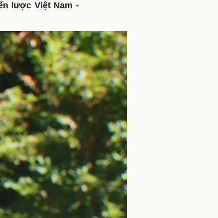
ến lược Việt Nam -
ì cộng đồng
Chuyển đổi số
u lịch
Podcast
Tư vấn
Câu chuyện thời sự
Săn Tour
Đọc truyện đêm khuya
heck-in
Cửa sổ tình yêu
Kể chuyện cho bé
Hạt giống tâm hồn