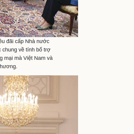
iêu đãi cấp Nhà nước
 chung về tính bổ trợ
ơng mại mà Việt Nam và
phương.