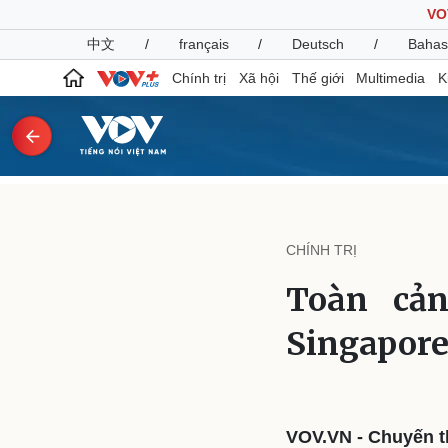
VO
中文
/
français
/
Deutsch
/
Bahas
Chính trị
Xã hội
Thế giới
Multimedia
K
Chính trị
Xã hội
Đảng
Tin 24h
CHÍNH TRỊ
Tổ chức nhân sự
Dự báo thời tiết
Quốc hội
Giáo dục
Toàn cả
Nhận diện sự thật
Dấu ấn VOV
Việc làm
Singapore
Biển đảo
Pháp luật
Quân sự - Quốc phòng
Vụ án
Vũ khí
Tin nóng
Việt Nam
VOV.VN - Chuyến 
Tư vấn luật
Phân tích