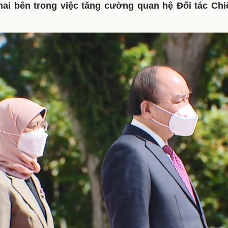
ai bên trong việc tăng cường quan hệ Đối tác Chi
eSports
V
Hậu trường
Văn hóa
Giải trí
D
Sân khấu - Điện ảnh
Nghệ sĩ
Văn học
Thời trang
Âm nhạc
Sao Việt
c
Di sản