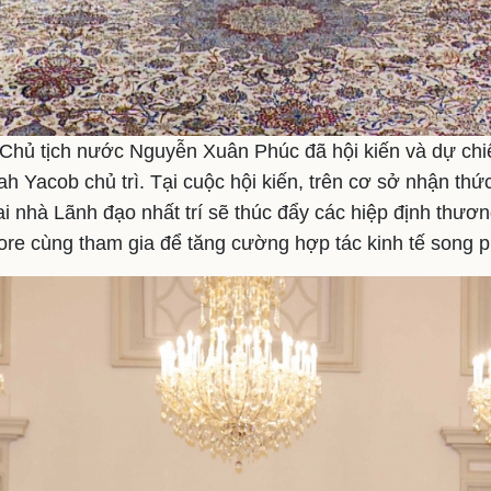
Chủ tịch nước Nguyễn Xuân Phúc đã hội kiến và dự ch
h Yacob chủ trì. Tại cuộc hội kiến, trên cơ sở nhận thức
hai nhà Lãnh đạo nhất trí sẽ thúc đẩy các hiệp định thư
ore cùng tham gia để tăng cường hợp tác kinh tế song 