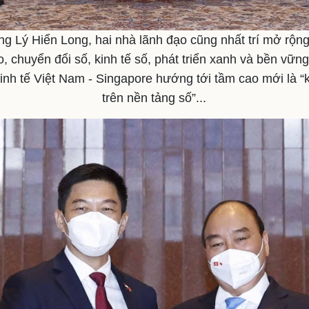
g Lý Hiển Long, hai nhà lãnh đạo cũng nhất trí mở rộng 
, chuyển đổi số, kinh tế số, phát triển xanh và bền vữn
inh tế Việt Nam - Singapore hướng tới tầm cao mới là “kế
trên nền tảng số”...