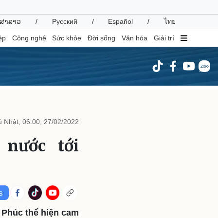
ສາລາວ
/
Русский
/
Español
/
ไทย
ệp
Công nghệ
Sức khỏe
Đời sống
Văn hóa
Giải trí
inh tế
Thị trường
ất động sản
Giá vàng
 Nhật, 06:00, 27/02/2022
hởi nghiệp
Tiêu dùng
Tỷ giá
nước tới
Chứng khoán
Giá cà phê
oanh nghiệp
Công nghệ
hông tin doanh nghiệp
Sành điệu
Doanh nghiệp 24h
Tin Công nghệ
Phúc thể hiện cam
Doanh nhân
Trải nghiệm