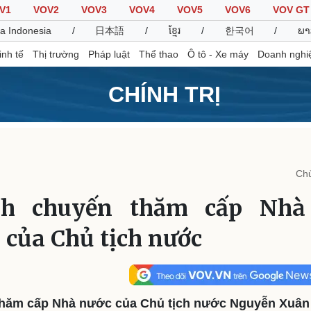
V1
VOV2
VOV3
VOV4
VOV5
VOV6
VOV GT
a Indonesia
/
日本語
/
ខ្មែរ
/
한국어
/
ພາ
inh tế
Thị trường
Pháp luật
Thể thao
Ô tô - Xe máy
Doanh nghi
CHÍNH TRỊ
Thế giới
Multimedia
K
Quan sát
Video
B
Chủ
Cuộc sống đó đây
Ảnh
K
Hồ sơ
E-Magazine
nh chuyến thăm cấp Nhà 
Infographic
 của Chủ tịch nước
Thể thao
Ô tô - Xe máy
D
Bóng đá
Ô tô
T
Lịch thi đấu bóng đá
Xe máy
thăm cấp Nhà nước của Chủ tịch nước Nguyễn Xuân 
Thế giới thể thao
Tư vấn