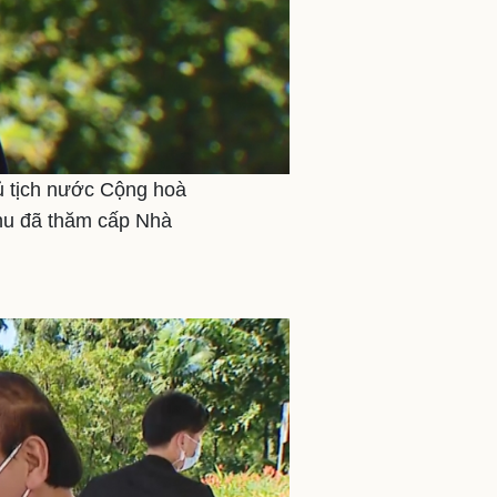
ủ tịch nước Cộng hoà
hu đã thăm cấp Nhà