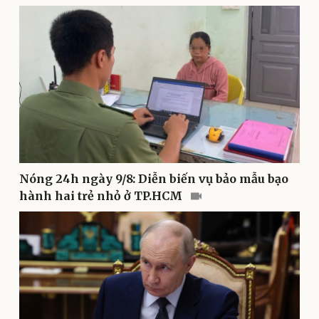
Doanh nghiệp 24h
Tin Công nghệ
Doanh nhân
Trải nghiệm
Vì cộng đồng
Chuyển đổi số
Nóng 24h ngày 9/8: Diễn biến vụ bảo mẫu bạo
hành hai trẻ nhỏ ở TP.HCM
Sức khỏe
Đời sống
Dinh dưỡng - món ngon
Nhà đẹp
Cây thuốc
Blog
Sản phụ khoa
Tình yêu - Gia đình
Nhi khoa