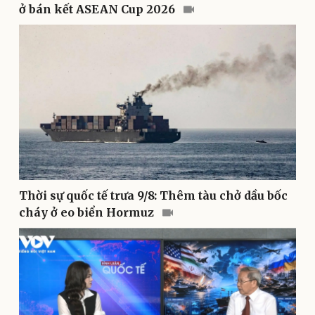
ở bán kết ASEAN Cup 2026
Pháp luật
Quân sự - Quốc phòng
Vụ án
Vũ khí
Tin nóng
Việt Nam
Tư vấn luật
Phân tích
Thời sự quốc tế trưa 9/8: Thêm tàu chở dầu bốc
cháy ở eo biển Hormuz
Thể thao
Ô tô - Xe máy