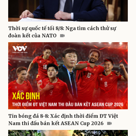
Nam khoa
Làm đẹp - giảm cân
Phòng mạch online
Ăn sạch sống khỏe
Thời sự quốc tế tối 8/8: Nga tìm cách thử sự
đoàn kết của NATO
Văn hóa
Giải trí
Tin bóng đá 8-8: Xác định thời điểm ĐT Việt
Sân khấu - Điện ảnh
Nghệ sĩ
Nam thi đấu bán kết ASEAN Cup 2026
Văn học
Thời trang
Âm nhạc
Sao Việt