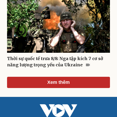
Di sản
Thời sự quốc tế trưa 8/8: Nga tập kích 7 cơ sở
năng lượng trọng yếu của Ukraine
Du lịch
Podcast
Xem thêm
Tư vấn
Câu chuyện thời sự
Săn Tour
Đọc truyện đêm khuya
check-in
Cửa sổ tình yêu
Kể chuyện cho bé
Hạt giống tâm hồn