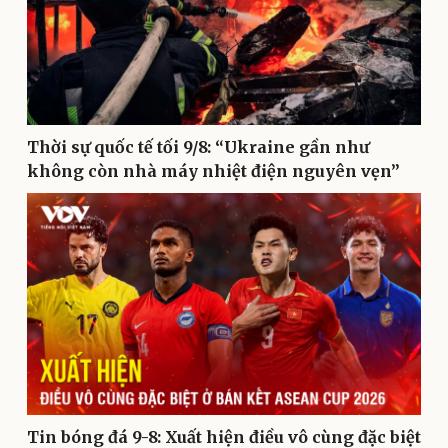
Kinh tế
Thị trường
Bất động sản
Giá vàng
Thời sự quốc tế tối 9/8: “Ukraine gần như
Khởi nghiệp
Tiêu dùng
không còn nhà máy nhiệt điện nguyên vẹn”
Tỷ giá
Chứng khoán
Giá cà phê
Tin bóng đá 9-8: Xuất hiện điều vô cùng đặc biệt