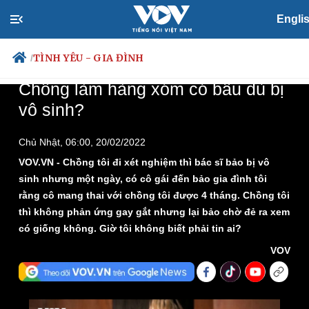
Loaded
:
Play
Mute
Picture-
Fullscreen
0%
in-
Picture
Engli
Time
TÌNH YÊU - GIA ĐÌNH
/
Chồng làm hàng xóm có bầu dù bị
vô sinh?
Chính trị
Xã hội
Chủ Nhật, 06:00, 20/02/2022
Đảng
Tin 24h
VOV.VN - Chồng tôi đi xét nghiệm thì bác sĩ bảo bị vô
Tổ chức nhân sự
Dự báo thời tiết
sinh nhưng một ngày, có cô gái đến bảo gia đình tôi
Quốc hội
Giáo dục
rằng cô mang thai với chồng tôi được 4 tháng. Chồng tôi
Nhận diện sự thật
Dấu ấn VOV
thì không phản ứng gay gắt nhưng lại bảo chờ đẻ ra xem
Việc làm
Biển đảo
có giống không. Giờ tôi không biết phải tin ai?
VOV