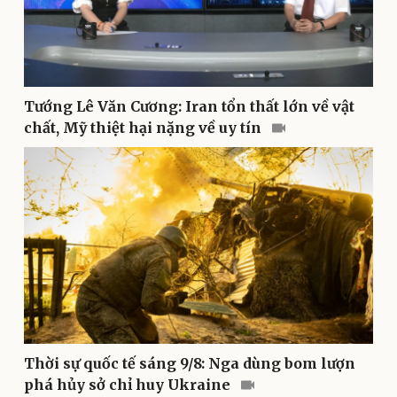
Bóng đá
Ô tô
Lịch thi đấu bóng đá
Xe máy
Thế giới thể thao
Tư vấn
eSports
Hậu trường
Tướng Lê Văn Cương: Iran tổn thất lớn về vật
chất, Mỹ thiệt hại nặng về uy tín
Doanh nghiệp
Công nghệ
Thời sự quốc tế sáng 9/8: Nga dùng bom lượn
Thông tin doanh nghiệp
Sành điệu
phá hủy sở chỉ huy Ukraine