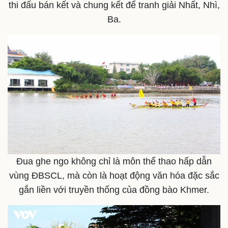
thi đấu bán kết và chung kết để tranh giải Nhất, Nhì,
Ba.
Kinh tế
Thị trường
Bất động sản
Giá vàng
Khởi nghiệp
Tiêu dùng
Tỷ giá
Chứng khoán
Giá cà phê
Đua ghe ngo không chỉ là môn thể thao hấp dẫn
vùng ĐBSCL, mà còn là hoạt động văn hóa đặc sắc
gắn liền với truyền thống của đồng bào Khmer.