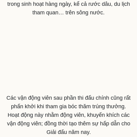
trong sinh hoạt hàng ngày, kể cả rước dâu, du lịch
tham quan… trên sông nước.
Văn hóa
Giải trí
Các vận động viên sau phần thi đấu chính cũng rất
Sân khấu - Điện ảnh
Nghệ sĩ
phấn khởi khi tham gia bóc thăm trúng thưởng.
Văn học
Thời trang
Hoạt động này nhằm động viên, khuyến khích các
Âm nhạc
Sao Việt
Di sản
vận động viên; đồng thời tạo thêm sự hấp dẫn cho
Giải đấu năm nay.