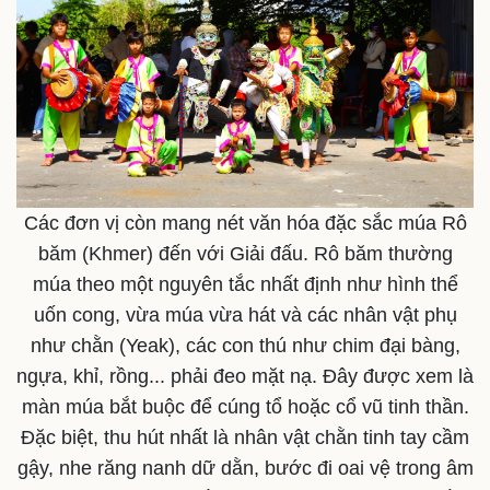
Các đơn vị còn mang nét văn hóa đặc sắc múa Rô
băm (Khmer) đến với Giải đấu. Rô băm thường
múa theo một nguyên tắc nhất định như hình thể
uốn cong, vừa múa vừa hát và các nhân vật phụ
như chằn (Yeak), các con thú như chim đại bàng,
ngựa, khỉ, rồng... phải đeo mặt nạ. Đây được xem là
màn múa bắt buộc để cúng tổ hoặc cổ vũ tinh thần.
Đặc biệt, thu hút nhất là nhân vật chằn tinh tay cầm
gậy, nhe răng nanh dữ dằn, bước đi oai vệ trong âm