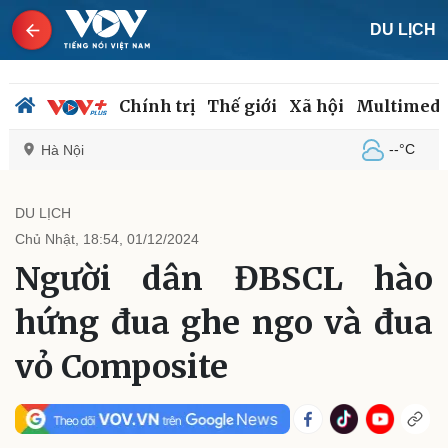
DU LỊCH
Chính trị
Thế giới
Xã hội
Multimedi
--°C
Hà Nội
DU LỊCH
Chủ Nhật, 18:54, 01/12/2024
Chính trị
Xã hội
Người dân ĐBSCL hào
Đảng
Tin 24h
Tổ chức nhân sự
Dự báo thời tiết
hứng đua ghe ngo và đua
Quốc hội
Giáo dục
Nhận diện sự thật
Dấu ấn VOV
vỏ Composite
Việc làm
Biển đảo