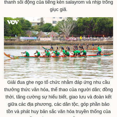
thanh sôi động của tiếng kèn salayrom và nhịp trống
giục giã.
Pháp luật
Quân sự - Quốc phòng
Vụ án
Vũ khí
Tin nóng
Việt Nam
Tư vấn luật
Phân tích
Giải đua ghe ngo tổ chức nhằm đáp ứng nhu cầu
thưởng thức văn hóa, thể thao của người dân; đồng
thời, tăng cường sự hiểu biết, giao lưu và đoàn kết
giữa các địa phương, các dân tộc, góp phần bảo
tồn và phát huy bản sắc văn hóa truyền thống của