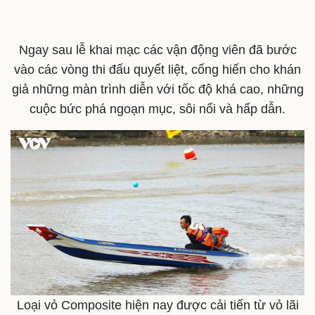
Ngay sau lễ khai mạc các vận động viên đã bước
vào các vòng thi đấu quyết liệt, cống hiến cho khán
giả những màn trình diễn với tốc độ khá cao, những
cuộc bức phá ngoạn mục, sôi nổi và hấp dẫn.
Sức khỏe
Đời sống
Dinh dưỡng - món ngon
Nhà đẹp
Cây thuốc
Blog
Sản phụ khoa
Tình yêu - Gia đình
Nhi khoa
Nam khoa
Làm đẹp - giảm cân
Loại vỏ Composite hiện nay được cải tiến từ vỏ lãi