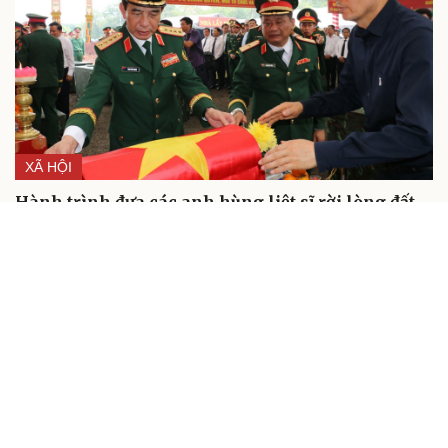
XÃ HỘI
Hành trình đưa các anh hùng liệt sĩ rời lòng đất
Minh Đức (TP. Đồng Nai) trở về