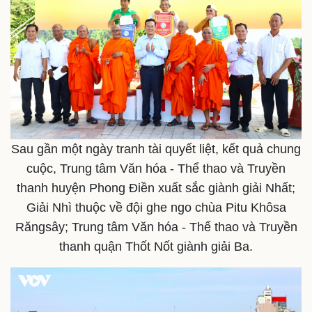
Bóng đá
Ô tô
Lịch thi đấu bóng đá
Xe máy
Thế giới thể thao
Tư vấn
eSports
Hậu trường
Sau gần một ngày tranh tài quyết liệt, kết quả chung
cuộc, Trung tâm Văn hóa - Thể thao và Truyền
thanh huyện Phong Điền xuất sắc giành giải Nhất;
Giải Nhì thuộc về đội ghe ngo chùa Pitu Khôsa
Răngsây; Trung tâm Văn hóa - Thể thao và Truyền
thanh quận Thốt Nốt giành giải Ba.