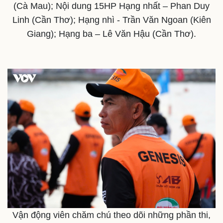
(Cà Mau); Nội dung 15HP Hạng nhất – Phan Duy
Linh (Cần Thơ); Hạng nhì - Trần Văn Ngoan (Kiên
Giang); Hạng ba – Lê Văn Hậu (Cần Thơ).
Du lịch
Podcast
Tư vấn
Câu chuyện thời sự
Săn Tour
Đọc truyện đêm khuya
check-in
Cửa sổ tình yêu
Kể chuyện cho bé
Hạt giống tâm hồn
Vận động viên chăm chú theo dõi những phần thi,