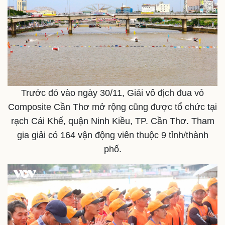
Trước đó vào ngày 30/11, Giải vô địch đua vỏ
Composite Cần Thơ mở rộng cũng được tổ chức tại
rạch Cái Khế, quận Ninh Kiều, TP. Cần Thơ. Tham
gia giải có 164 vận động viên thuộc 9 tỉnh/thành
phố.
Doanh nghiệp
Công nghệ
Thông tin doanh nghiệp
Sành điệu
Doanh nghiệp 24h
Tin Công nghệ
Doanh nhân
Trải nghiệm