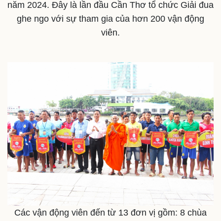
năm 2024. Đây là lần đầu Cần Thơ tổ chức Giải đua
ghe ngo với sự tham gia của hơn 200 vận động
viên.
Thế giới
Multimedia
Quan sát
Video
Cuộc sống đó đây
Ảnh
Hồ sơ
E-Magazine
Infographic
Các vận động viên đến từ 13 đơn vị gồm: 8 chùa