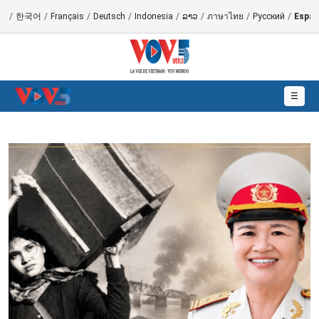
語
/
한국어
/
Français
/
Deutsch
/
Indonesia
/
ລາວ
/
ภาษาไทย
/
Русский
/
Españ
☰