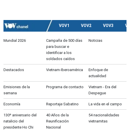
VOV1
VOV2
VOV3
V
Mundial 2026
Campaña de 500 días
Noticias
para buscar e
identificar a los
soldados caídos
Destacados
Vietnam-Iberoamérica
Enfoque de
actualidad
Emisiones de la
Programa de contacto
Vietnam - Era del
semana
Despegue
Economía
Reportaje Sabatino
La vida en el campo
130º aniversario del
40 Años de la
54 nacionalidades
natalicio del
Reunificación
vietnamitas
presidente Ho Chi
Nacional