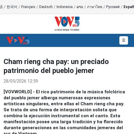
語
/
한국어
/
Français
/
Deutsch
/
Indonesia
/
ລາວ
/
ภาษาไทย
/
Русский
/
Españ
☰
Cham rieng cha pay: un preciado
patrimonio del pueblo jemer
28/05/2026 12:59
[VOVWORLD] - El rico patrimonio de la música folclórica
del pueblo jemer alberga numerosas expresiones
artísticas singulares, entre ellas el Cham rieng cha pay.
Se trata de una forma de interpretación solista que
combina la ejecución instrumental con el canto. Esta
manifestación posee una larga tradición y ha florecido
durante generaciones en las comunidades jemeres del
sur de Vietnam.