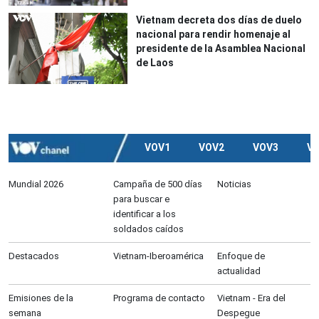
Vietnam decreta dos días de duelo
nacional para rendir homenaje al
presidente de la Asamblea Nacional
de Laos
VOV1
VOV2
VOV3
V
Mundial 2026
Campaña de 500 días
Noticias
para buscar e
identificar a los
soldados caídos
Destacados
Vietnam-Iberoamérica
Enfoque de
actualidad
Emisiones de la
Programa de contacto
Vietnam - Era del
semana
Despegue