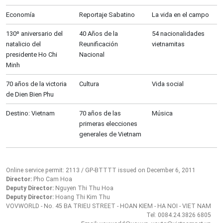
Economía
Reportaje Sabatino
La vida en el campo
130º aniversario del
40 Años de la
54 nacionalidades
natalicio del
Reunificación
vietnamitas
presidente Ho Chi
Nacional
Minh
70 años de la victoria
Cultura
Vida social
de Dien Bien Phu
Destino: Vietnam
70 años de las
Música
primeras elecciones
generales de Vietnam
Online service permit: 2113 / GP-BTTTT issued on December 6, 2011
Director:
Pho Cam Hoa
Deputy Director:
Nguyen Thi Thu Hoa
Deputy Director:
Hoang Thi Kim Thu
VOVWORLD - No. 45 BA TRIEU STREET - HOAN KIEM - HA NOI - VIET NAM
Tel: 0084.24.3826 6805