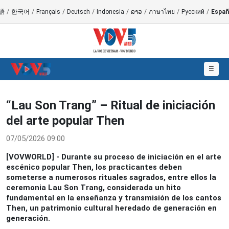
語
/
한국어
/
Français
/
Deutsch
/
Indonesia
/
ລາວ
/
ภาษาไทย
/
Русский
/
Españ
☰
“Lau Son Trang” – Ritual de iniciación
del arte popular Then
07/05/2026 09:00
[VOVWORLD] - Durante su proceso de iniciación en el arte
escénico popular Then, los practicantes deben
someterse a numerosos rituales sagrados, entre ellos la
ceremonia Lau Son Trang, considerada un hito
fundamental en la enseñanza y transmisión de los cantos
Then, un patrimonio cultural heredado de generación en
generación.