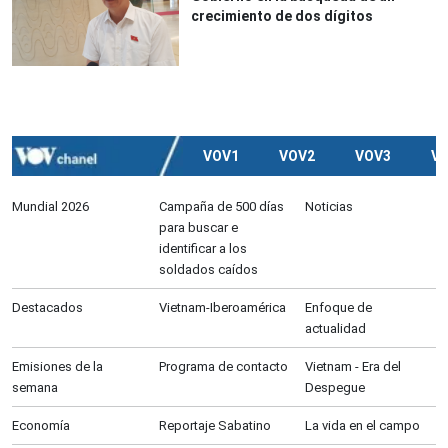
crecimiento de dos dígitos
VOV1
VOV2
VOV3
V
Mundial 2026
Campaña de 500 días
Noticias
para buscar e
identificar a los
soldados caídos
Destacados
Vietnam-Iberoamérica
Enfoque de
actualidad
Emisiones de la
Programa de contacto
Vietnam - Era del
semana
Despegue
Economía
Reportaje Sabatino
La vida en el campo