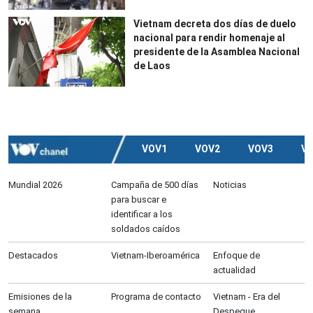
Vietnam decreta dos días de duelo
nacional para rendir homenaje al
presidente de la Asamblea Nacional
de Laos
VOV1
VOV2
VOV3
V
Mundial 2026
Campaña de 500 días
Noticias
para buscar e
identificar a los
soldados caídos
Destacados
Vietnam-Iberoamérica
Enfoque de
actualidad
Emisiones de la
Programa de contacto
Vietnam - Era del
semana
Despegue