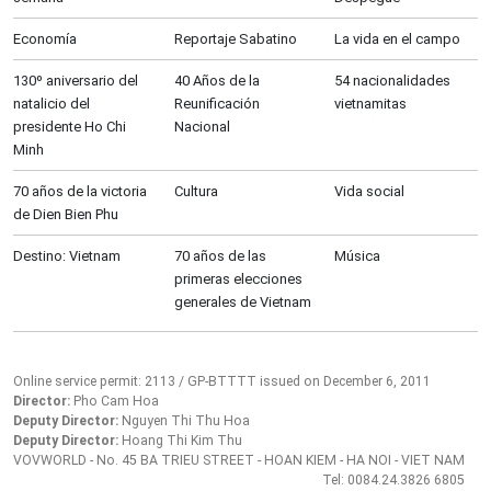
Economía
Reportaje Sabatino
La vida en el campo
130º aniversario del
40 Años de la
54 nacionalidades
natalicio del
Reunificación
vietnamitas
presidente Ho Chi
Nacional
Minh
70 años de la victoria
Cultura
Vida social
de Dien Bien Phu
Destino: Vietnam
70 años de las
Música
primeras elecciones
generales de Vietnam
Online service permit: 2113 / GP-BTTTT issued on December 6, 2011
Director:
Pho Cam Hoa
Deputy Director:
Nguyen Thi Thu Hoa
Deputy Director:
Hoang Thi Kim Thu
VOVWORLD - No. 45 BA TRIEU STREET - HOAN KIEM - HA NOI - VIET NAM
Tel: 0084.24.3826 6805