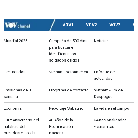
VOV1
VOV2
VOV3
V
Mundial 2026
Campaña de 500 días
Noticias
para buscar e
identificar a los
soldados caídos
Destacados
Vietnam-Iberoamérica
Enfoque de
actualidad
Emisiones de la
Programa de contacto
Vietnam - Era del
semana
Despegue
Economía
Reportaje Sabatino
La vida en el campo
130º aniversario del
40 Años de la
54 nacionalidades
natalicio del
Reunificación
vietnamitas
presidente Ho Chi
Nacional