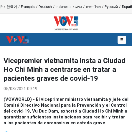
語
/
한국어
/
Français
/
Deutsch
/
Indonesia
/
ລາວ
/
ภาษาไทย
/
Русский
/
Españ
☰
Vicepremier vietnamita insta a Ciudad
Ho Chi Minh a centrarse en tratar a
pacientes graves de covid-19
05/08/2021 09:19
(VOVWORLD) - El viceprimer ministro vietnamita y jefe del
Comité Directivo Nacional para la Prevención y el Control
del covid-19, Vu Duc Dam, exhortó a Ciudad Ho Chi Minh a
garantizar suficientes instalaciones para recibir y tratar
a los pacientes de coronavirus en estado grave.