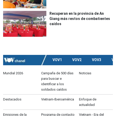
Recuperan en la provincia de An
Giang más restos de combatientes
caídos
VOV1
VOV2
VOV3
V
Mundial 2026
Campaña de 500 días
Noticias
para buscar e
identificar a los
soldados caídos
Destacados
Vietnam-Iberoamérica
Enfoque de
actualidad
Emisiones de la
Programa de contacto
Vietnam - Era del