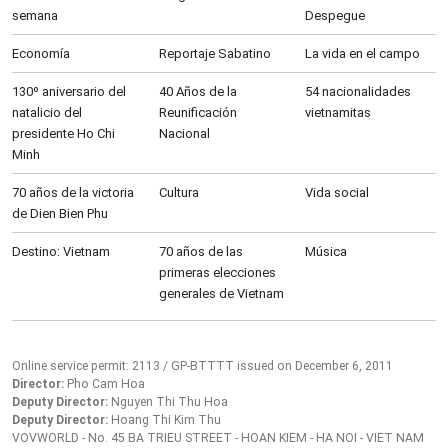
semana
Despegue
Economía
Reportaje Sabatino
La vida en el campo
130º aniversario del
40 Años de la
54 nacionalidades
natalicio del
Reunificación
vietnamitas
presidente Ho Chi
Nacional
Minh
70 años de la victoria
Cultura
Vida social
de Dien Bien Phu
Destino: Vietnam
70 años de las
Música
primeras elecciones
generales de Vietnam
Online service permit: 2113 / GP-BTTTT issued on December 6, 2011
Director:
Pho Cam Hoa
Deputy Director:
Nguyen Thi Thu Hoa
Deputy Director:
Hoang Thi Kim Thu
VOVWORLD - No. 45 BA TRIEU STREET - HOAN KIEM - HA NOI - VIET NAM